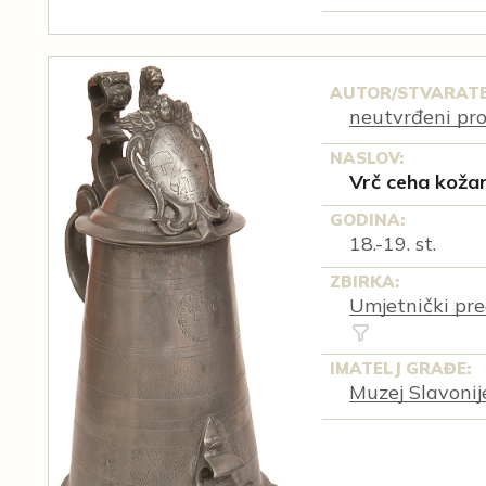
AUTOR/STVARATE
neutvrđeni pr
NASLOV:
Vrč ceha koža
GODINA:
18.-19. st.
ZBIRKA:
Umjetnički pre
IMATELJ GRAĐE:
Muzej Slavonij