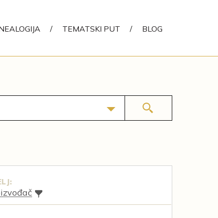
NEALOGIJA
/
TEMATSKI PUT
/
BLOG
LJ:
oizvođač