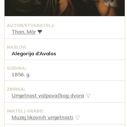
AUTOR/STVARATELJ:
Than, Mór
NASLOV:
Alegorija d’Avalos
GODINA:
1856. g.
ZBIRKA:
Umjetnost valpovačkog dvora
IMATELJ GRAĐE:
Muzej likovnih umjetnosti