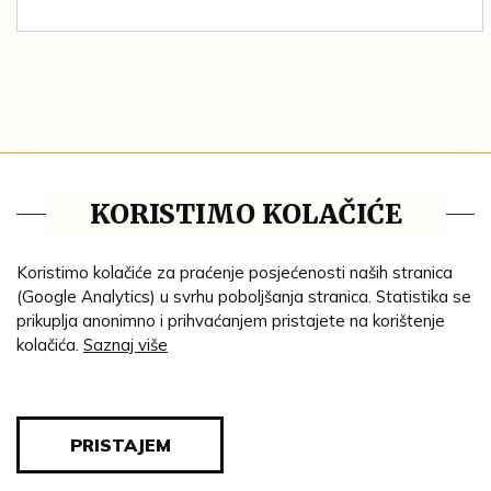
Tematske cjeline
KORISTIMO KOLAČIĆE
Impresum
Ustanove
Koristimo kolačiće za praćenje posjećenosti naših stranica
(Google Analytics) u svrhu poboljšanja stranica. Statistika se
Lenta vremena
prikuplja anonimno i prihvaćanjem pristajete na korištenje
kolačića.
Saznaj više
Genealogija
Tematski put
Blog
PRISTAJEM
Pravila privatnosti