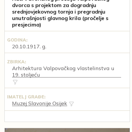
dvorca s projektom za dogradnju
srednjovjekovnog tornja i pregradnju
unutrašnjosti glavnog krila (pročelje s
presjecima)
GODINA:
20.10.1917. g.
ZBIRKA:
Arhitektura Valpovačkog vlastelinstva u
19. stoljeću
IMATELJ GRAĐE:
Muzej Slavonije Osijek