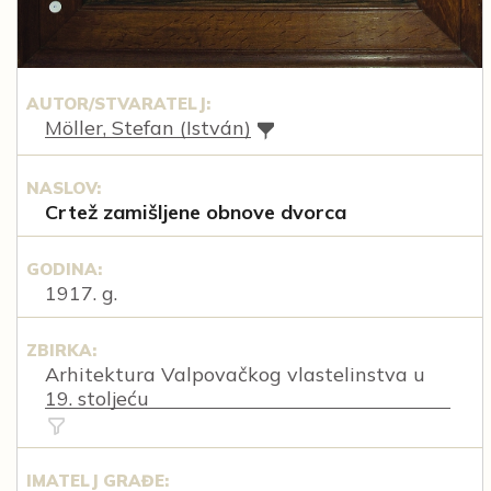
AUTOR/STVARATELJ:
Möller, Stefan (István)
NASLOV:
Crtež zamišljene obnove dvorca
GODINA:
1917. g.
ZBIRKA:
Arhitektura Valpovačkog vlastelinstva u
19. stoljeću
IMATELJ GRAĐE: