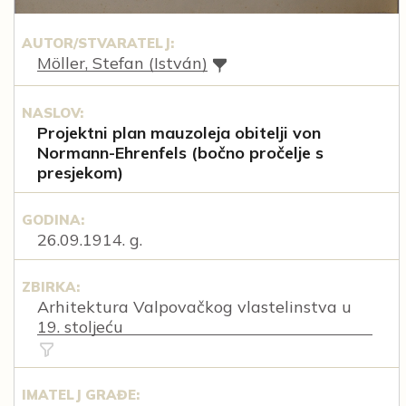
AUTOR/STVARATELJ:
Möller, Stefan (István)
NASLOV:
Projektni plan mauzoleja obitelji von
Normann-Ehrenfels (bočno pročelje s
presjekom)
GODINA:
26.09.1914. g.
ZBIRKA:
Arhitektura Valpovačkog vlastelinstva u
19. stoljeću
IMATELJ GRAĐE: