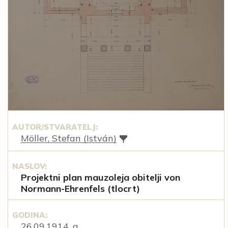
AUTOR/STVARATELJ:
Möller, Stefan (István)
NASLOV:
Projektni plan mauzoleja obitelji von
Normann-Ehrenfels (tlocrt)
GODINA:
26.09.1914. g.