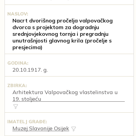
NASLOV:
Nacrt dvorišnog pročelja valpovačkog
dvorca s projektom za dogradnju
srednjovjekovnog tornja i pregradnju
unutrašnjosti glavnog krila (pročelje s
presjecima)
GODINA:
20.10.1917. g.
ZBIRKA:
Arhitektura Valpovačkog vlastelinstva u
19. stoljeću
IMATELJ GRAĐE:
Muzej Slavonije Osijek