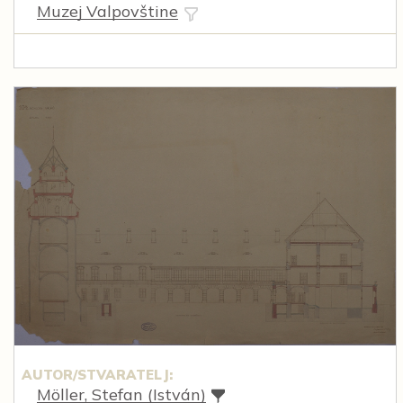
Muzej Valpovštine
AUTOR/STVARATELJ:
Möller, Stefan (István)