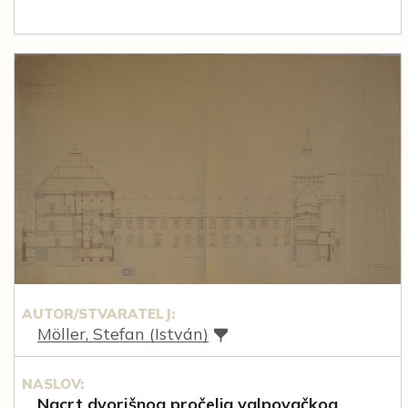
AUTOR/STVARATELJ:
Möller, Stefan (István)
NASLOV:
Nacrt dvorišnog pročelja valpovačkog