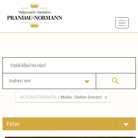
Izaberi sve
AUTOR/STVARATELJ:
Möller, Stefan (István)
Filter