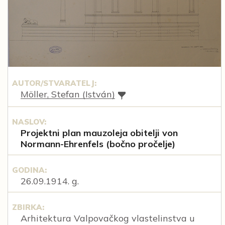
AUTOR/STVARATELJ:
Möller, Stefan (István)
NASLOV:
Projektni plan mauzoleja obitelji von
Normann-Ehrenfels (bočno pročelje)
GODINA:
26.09.1914. g.
ZBIRKA:
Arhitektura Valpovačkog vlastelinstva u