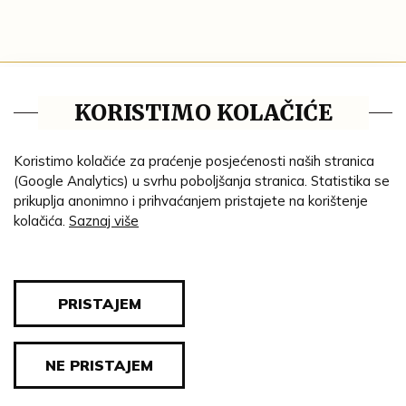
Tematske cjeline
KORISTIMO KOLAČIĆE
Impresum
Ustanove
Koristimo kolačiće za praćenje posjećenosti naših stranica
(Google Analytics) u svrhu poboljšanja stranica. Statistika se
Lenta vremena
prikuplja anonimno i prihvaćanjem pristajete na korištenje
kolačića.
Saznaj više
Genealogija
Tematski put
Blog
PRISTAJEM
Pravila privatnosti
NE PRISTAJEM