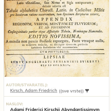
AUTOR/STVARATELJ:
Kirsch, Adam Friedrich
((sve vrste))
NASLOV:
Adami Friderici Kirschii Abvndantissimvm