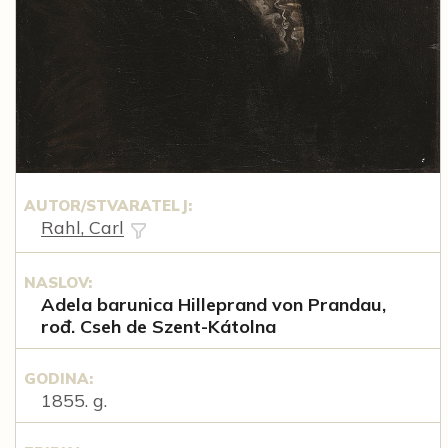
AUTOR/STVARATELJ:
Rahl, Carl
NASLOV:
Adela barunica Hilleprand von Prandau,
rođ. Cseh de Szent-Kátolna
GODINA:
1855. g.