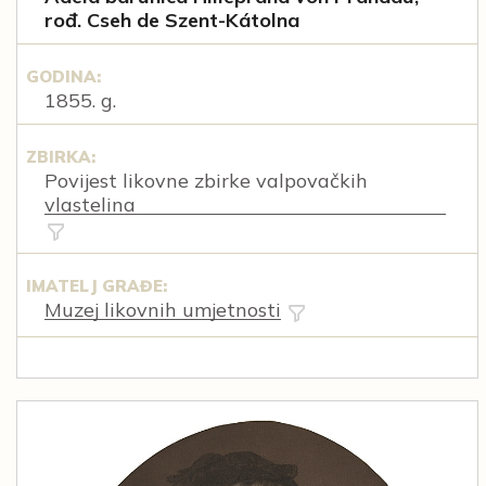
rođ. Cseh de Szent-Kátolna
GODINA:
1855. g.
ZBIRKA:
Povijest likovne zbirke valpovačkih
vlastelina
IMATELJ GRAĐE:
Muzej likovnih umjetnosti