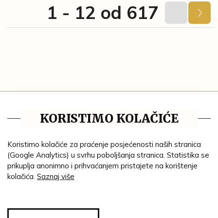
1 - 12 od 617
Tematske cjeline
KORISTIMO KOLAČIĆE
Impresum
Ustanove
Koristimo kolačiće za praćenje posjećenosti naših stranica
(Google Analytics) u svrhu poboljšanja stranica. Statistika se
Lenta vremena
prikuplja anonimno i prihvaćanjem pristajete na korištenje
kolačića.
Saznaj više
Genealogija
Tematski put