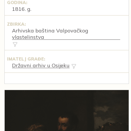
GODINA:
1816. g.
ZBIRKA:
Arhivska baština Valpovačkog
vlastelinstva
IMATELJ GRAĐE:
Državni arhiv u Osijeku