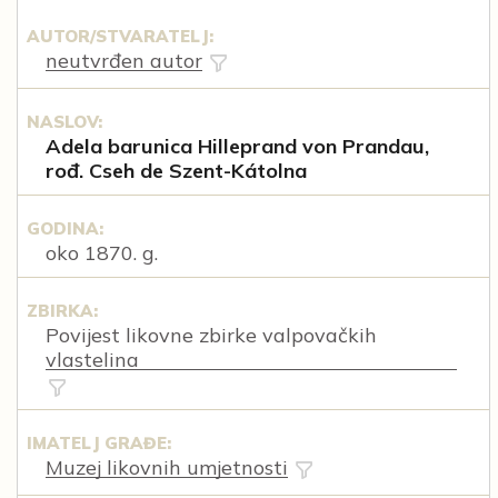
AUTOR/STVARATELJ:
neutvrđen autor
NASLOV:
Adela barunica Hilleprand von Prandau,
rođ. Cseh de Szent-Kátolna
GODINA:
oko 1870. g.
ZBIRKA:
Povijest likovne zbirke valpovačkih
vlastelina
IMATELJ GRAĐE:
Muzej likovnih umjetnosti