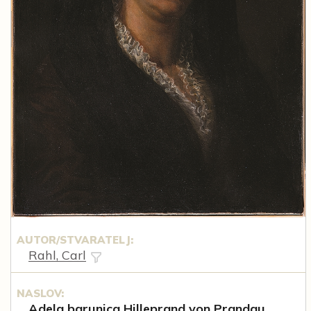
AUTOR/STVARATELJ:
Rahl, Carl
NASLOV:
Adela barunica Hilleprand von Prandau,