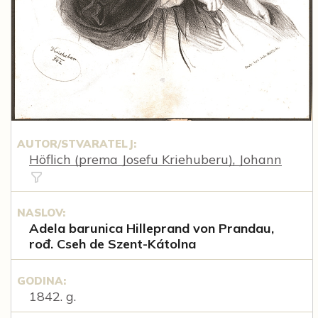
AUTOR/STVARATELJ:
Höflich (prema Josefu Kriehuberu), Johann
NASLOV:
Adela barunica Hilleprand von Prandau,
rođ. Cseh de Szent-Kátolna
GODINA:
1842. g.