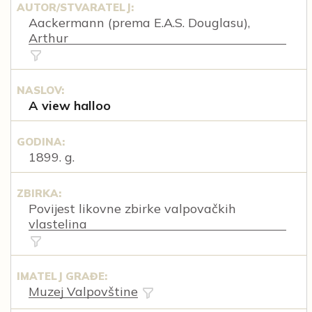
AUTOR/STVARATELJ:
Aackermann (prema E.A.S. Douglasu),
Arthur
NASLOV:
A view halloo
GODINA:
1899. g.
ZBIRKA:
Povijest likovne zbirke valpovačkih
vlastelina
IMATELJ GRAĐE:
Muzej Valpovštine