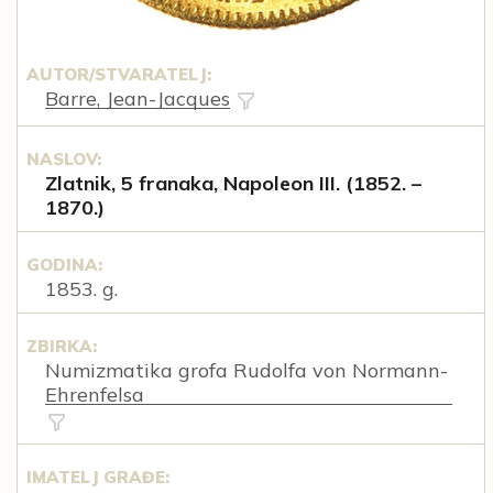
AUTOR/STVARATELJ:
Barre, Jean-Jacques
NASLOV:
Zlatnik, 5 franaka, Napoleon III. (1852. –
1870.)
GODINA:
1853. g.
ZBIRKA:
Numizmatika grofa Rudolfa von Normann-
Ehrenfelsa
IMATELJ GRAĐE: