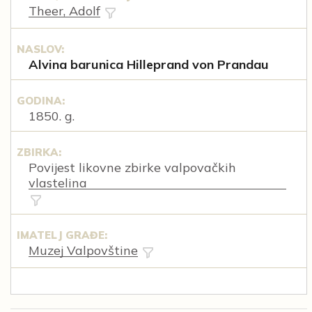
Theer, Adolf
NASLOV:
Alvina barunica Hilleprand von Prandau
GODINA:
1850. g.
ZBIRKA:
Povijest likovne zbirke valpovačkih
vlastelina
IMATELJ GRAĐE:
Muzej Valpovštine