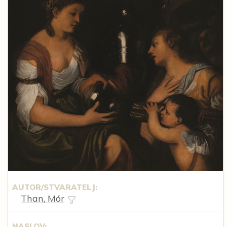
AUTOR/STVARATELJ:
Than, Mór
NASLOV: