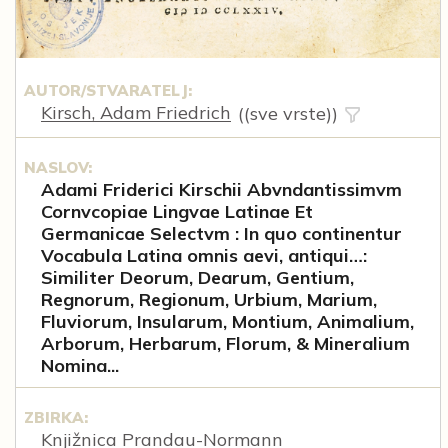
AUTOR/STVARATELJ:
Kirsch, Adam Friedrich
((sve vrste))
NASLOV:
Adami Friderici Kirschii Abvndantissimvm
Cornvcopiae Lingvae Latinae Et
Germanicae Selectvm : In quo continentur
Vocabula Latina omnis aevi, antiqui…:
Similiter Deorum, Dearum, Gentium,
Regnorum, Regionum, Urbium, Marium,
Fluviorum, Insularum, Montium, Animalium,
Arborum, Herbarum, Florum, & Mineralium
Nomina...
ZBIRKA:
Knjižnica Prandau-Normann