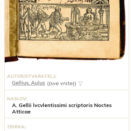
AUTOR/STVARATELJ:
Gellius, Aulus
((sve vrste))
NASLOV:
A. Gellii lvcvlentissimi scriptoris Noctes
Atticae
ZBIRKA: