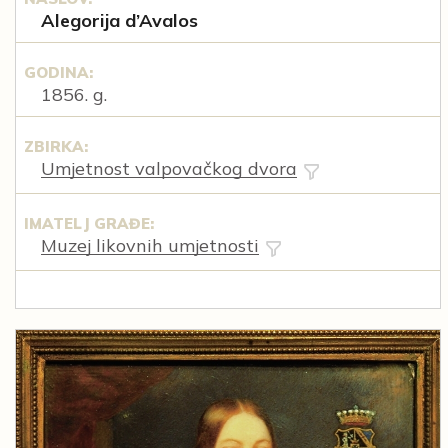
Alegorija d’Avalos
GODINA:
1856. g.
ZBIRKA:
Umjetnost valpovačkog dvora
IMATELJ GRAĐE:
Muzej likovnih umjetnosti