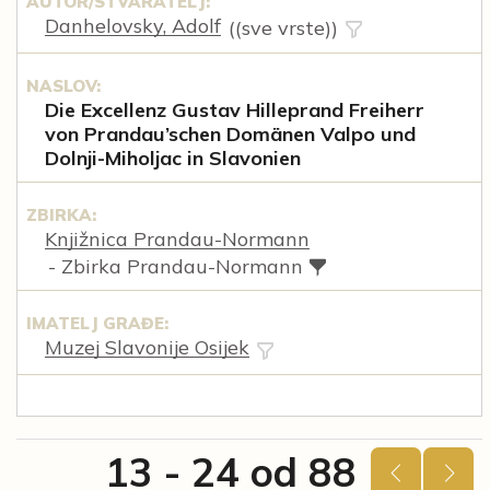
AUTOR/STVARATELJ:
Danhelovsky, Adolf
((sve vrste))
NASLOV:
Die Excellenz Gustav Hilleprand Freiherr
von Prandau’schen Domänen Valpo und
Dolnji-Miholjac in Slavonien
ZBIRKA:
Knjižnica Prandau-Normann
- Zbirka Prandau-Normann
IMATELJ GRAĐE:
Muzej Slavonije Osijek
13 - 24 od 88