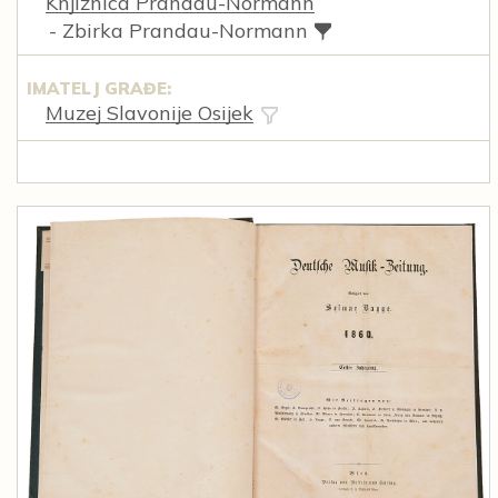
Knjižnica Prandau-Normann
- Zbirka Prandau-Normann
IMATELJ GRAĐE:
Muzej Slavonije Osijek