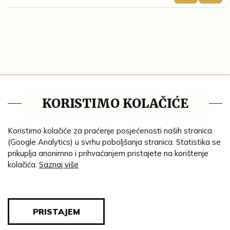
Tematske cjeline
KORISTIMO KOLAČIĆE
Impresum
Ustanove
Koristimo kolačiće za praćenje posjećenosti naših stranica
(Google Analytics) u svrhu poboljšanja stranica. Statistika se
Lenta vremena
prikuplja anonimno i prihvaćanjem pristajete na korištenje
kolačića.
Saznaj više
Genealogija
Tematski put
Blog
PRISTAJEM
Pravila privatnosti