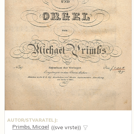
AUTOR/STVARATELJ:
Primbs, Micael
((sve vrste))