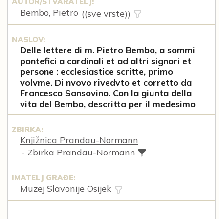
AUTOR/STVARATELJ:
Bembo, Pietro
((sve vrste))
NASLOV:
Delle lettere di m. Pietro Bembo, a sommi
pontefici a cardinali et ad altri signori et
persone : ecclesiastice scritte, primo
volvme. Di nvovo rivedvto et corretto da
Francesco Sansovino. Con la giunta della
vita del Bembo, descritta per il medesimo
ZBIRKA:
Knjižnica Prandau-Normann
- Zbirka Prandau-Normann
IMATELJ GRAĐE:
Muzej Slavonije Osijek