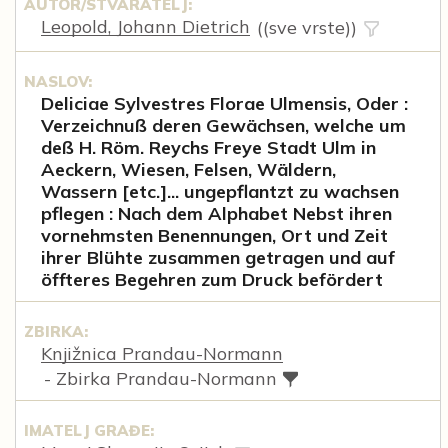
AUTOR/STVARATELJ:
Leopold, Johann Dietrich
((sve vrste))
NASLOV:
Deliciae Sylvestres Florae Ulmensis, Oder :
Verzeichnuß deren Gewächsen, welche um
deß H. Röm. Reychs Freye Stadt Ulm in
Aeckern, Wiesen, Felsen, Wäldern,
Wassern [etc.]... ungepflantzt zu wachsen
pflegen : Nach dem Alphabet Nebst ihren
vornehmsten Benennungen, Ort und Zeit
ihrer Blühte zusammen getragen und auf
öffteres Begehren zum Druck befördert
ZBIRKA:
Knjižnica Prandau-Normann
- Zbirka Prandau-Normann
IMATELJ GRAĐE: