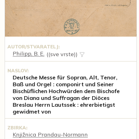
AUTOR/STVARATELJ:
Philipp, B. E.
((sve vrste))
NASLOV:
Deutsche Messe für Sopran, Alt, Tenor,
Baß und Orgel : componirt und Seiner
Bischüflichen Hochwürden dem Bischofe
von Diana und Suffragan der Diöces
Breslau Herrn Lautssek : ehrerbietigst
gewidmet von
ZBIRKA:
Knjižnica Prandau-Normann