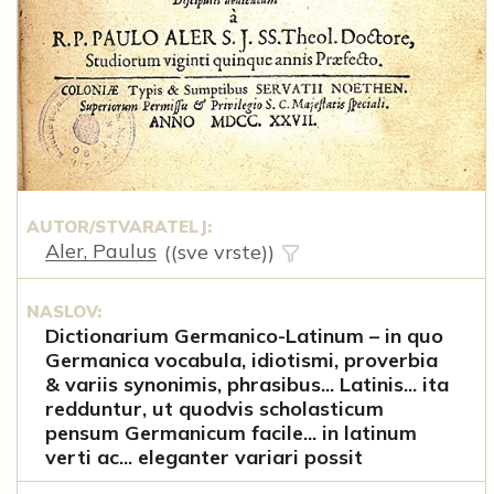
AUTOR/STVARATELJ:
Aler, Paulus
((sve vrste))
NASLOV:
Dictionarium Germanico-Latinum – in quo
Germanica vocabula, idiotismi, proverbia
& variis synonimis, phrasibus... Latinis... ita
redduntur, ut quodvis scholasticum
pensum Germanicum facile... in latinum
verti ac... eleganter variari possit