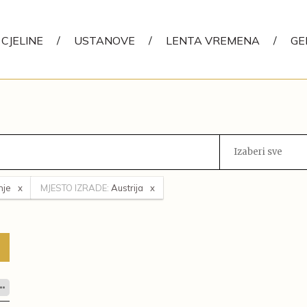
CJELINE
/
USTANOVE
/
LENTA VREMENA
/
GE
Izaberi sve
nje
MJESTO IZRADE:
Austrija