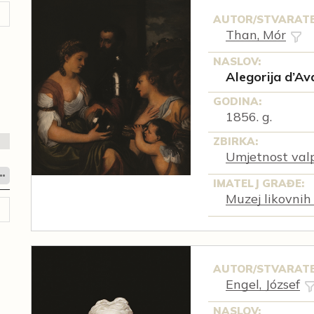
AUTOR/STVARATE
Than, Mór
NASLOV:
Alegorija d’Av
GODINA:
1856. g.
ZBIRKA:
Umjetnost val
IMATELJ GRAĐE:
Muzej likovnih
AUTOR/STVARATE
Engel, József
NASLOV: