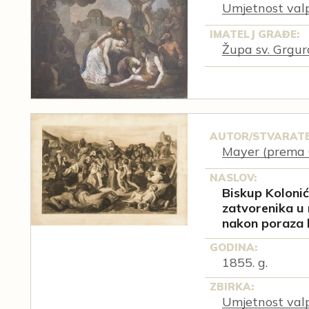
Umjetnost val
IMATELJ GRAĐE:
Župa sv. Grgur
AUTOR/STVARATE
Mayer (prema C
NASLOV:
Biskup Kolonić
zatvorenika u
nakon poraza 
GODINA:
1855. g.
ZBIRKA:
Umjetnost val