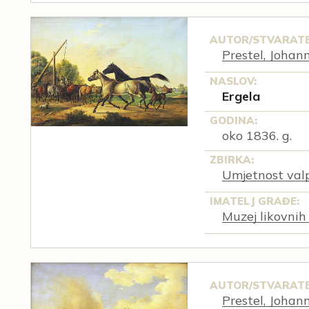
AUTOR/STVARATE
Prestel, Johan
NASLOV:
Ergela
GODINA:
oko 1836. g.
ZBIRKA:
Umjetnost val
IMATELJ GRAĐE:
Muzej likovnih
AUTOR/STVARATE
Prestel, Johan