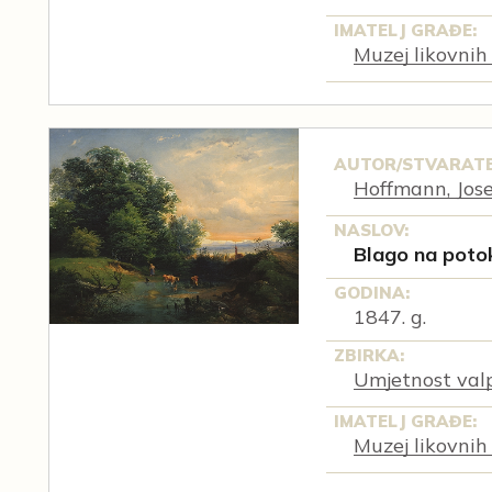
IMATELJ GRAĐE:
Muzej likovnih
AUTOR/STVARATE
Hoffmann, Jose
NASLOV:
Blago na poto
GODINA:
1847. g.
ZBIRKA:
Umjetnost val
IMATELJ GRAĐE:
Muzej likovnih