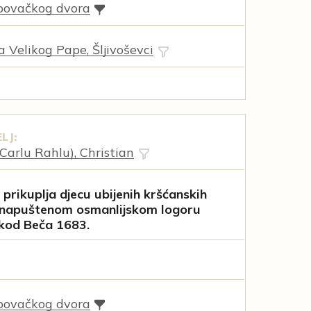
povačkog dvora
a Velikog Pape, Šljivoševci
LJ:
arlu Rahlu), Christian
 prikuplja djecu ubijenih kršćanskih
 napuštenom osmanlijskom logoru
kod Beča 1683.
povačkog dvora