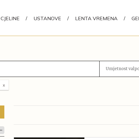
CJELINE
/
USTANOVE
/
LENTA VREMENA
/
GE
Umjetnost valp