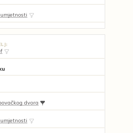
 umjetnosti
LJ:
f
ku
povačkog dvora
 umjetnosti