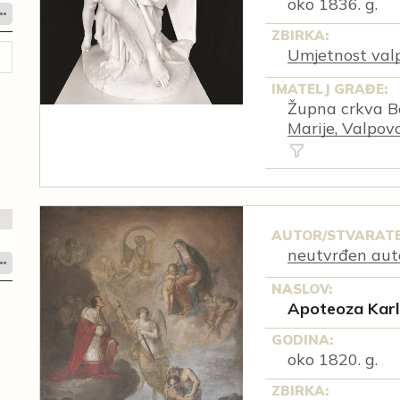
oko 1836. g.
ZBIRKA:
Umjetnost val
IMATELJ GRAĐE:
Župna crkva B
Marije, Valpov
AUTOR/STVARATE
neutvrđen aut
NASLOV:
Apoteoza Kar
GODINA:
oko 1820. g.
ZBIRKA: