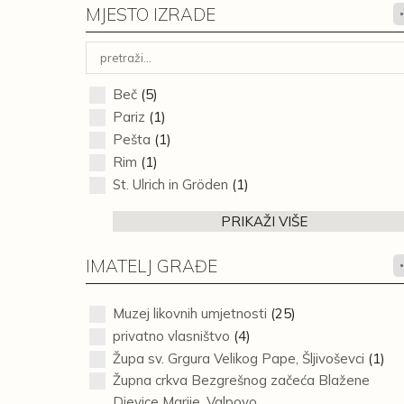
MJESTO IZRADE
Beč
(5)
Pariz
(1)
Pešta
(1)
Rim
(1)
St. Ulrich in Gröden
(1)
PRIKAŽI VIŠE
IMATELJ GRAĐE
Muzej likovnih umjetnosti
(25)
privatno vlasništvo
(4)
Župa sv. Grgura Velikog Pape, Šljivoševci
(1)
Župna crkva Bezgrešnog začeća Blažene
Djevice Marije, Valpovo