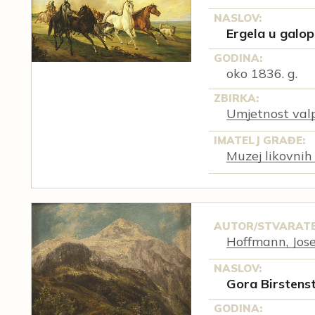
NASLOV:
Ergela u galo
GODINA:
oko 1836. g.
ZBIRKA:
Umjetnost val
IMATELJ GRAĐE:
Muzej likovnih
AUTOR/STVARATE
Hoffmann, Jose
NASLOV:
Gora Birstenst
GODINA: