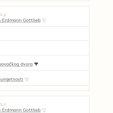
LJ:
n Erdmann Gottlieb
povačkog dvora
 umjetnosti
LJ:
n Erdmann Gottlieb