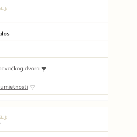
LJ:
alos
povačkog dvora
 umjetnosti
LJ: