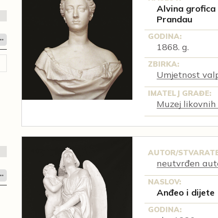
Alvina grofica
Prandau
GODINA:
1868. g.
ZBIRKA:
Umjetnost val
IMATELJ GRAĐE:
Muzej likovnih
AUTOR/STVARATE
neutvrđen aut
NASLOV:
Anđeo i dijete
GODINA: