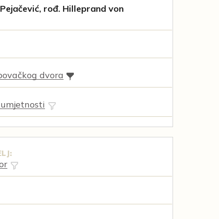
 Pejačević, rođ. Hilleprand von
povačkog dvora
 umjetnosti
LJ:
or