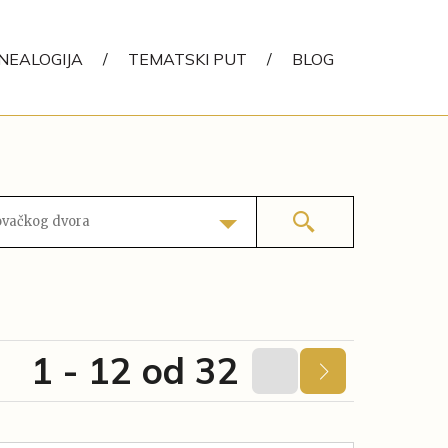
NEALOGIJA
/
TEMATSKI PUT
/
BLOG
ovačkog dvora
1 - 12 od 32