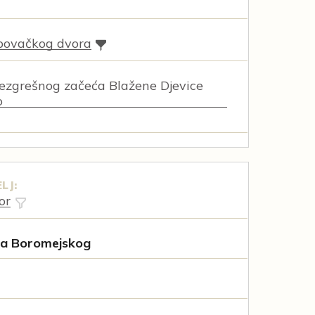
povačkog dvora
ezgrešnog začeća Blažene Djevice
o
LJ:
or
la Boromejskog