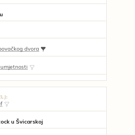
pu
povačkog dvora
 umjetnosti
LJ:
f
ock u Švicarskoj