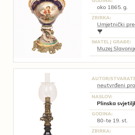
GODINA:
oko 1865. g.
ZBIRKA:
Umjetnički pre
IMATELJ GRAĐE:
Muzej Slavonij
AUTOR/STVARATE
neutvrđeni pr
NASLOV:
Plinska svjetil
GODINA:
80-te 19. st.
ZBIRKA: