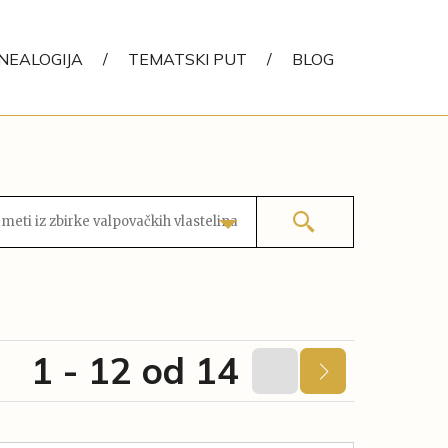
NEALOGIJA
/
TEMATSKI PUT
/
BLOG
eti iz zbirke valpovačkih vlastelina
1 - 12 od 14