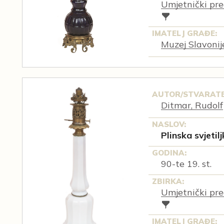
Umjetnički pre
IMATELJ GRAĐE:
Muzej Slavonij
AUTOR/STVARATE
Ditmar, Rudolf
NASLOV:
Plinska svjetil
GODINA:
90-te 19. st.
ZBIRKA:
Umjetnički pre
IMATELJ GRAĐE: