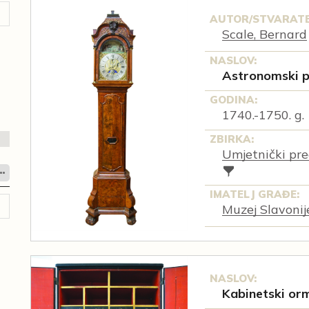
AUTOR/STVARATE
Scale, Bernard
NASLOV:
Astronomski p
GODINA:
1740.-1750. g.
ZBIRKA:
Umjetnički pre
IMATELJ GRAĐE:
Muzej Slavonij
NASLOV:
Kabinetski or