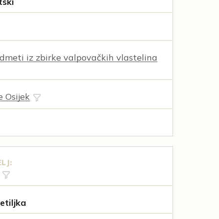
tski
dmeti iz zbirke valpovačkih vlastelina
e Osijek
LJ:
etiljka