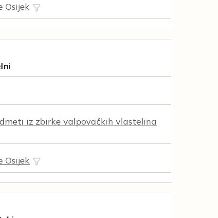
e Osijek
lni
dmeti iz zbirke valpovačkih vlastelina
e Osijek