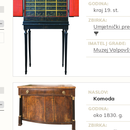
GODINA:
kraj 19. st.
ZBIRKA:
Umjetnički pre
IMATELJ GRAĐE:
Muzej Valpovš
NASLOV:
Komoda
GODINA:
oko 1830. g.
ZBIRKA: