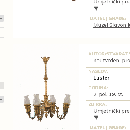
Umjetnički pre
IMATELJ GRAĐE:
Muzej Slavonij
AUTOR/STVARATE
neutvrđeni pr
NASLOV:
Luster
GODINA:
2. pol. 19. st.
ZBIRKA:
Umjetnički pre
IMATELJ GRAĐE: