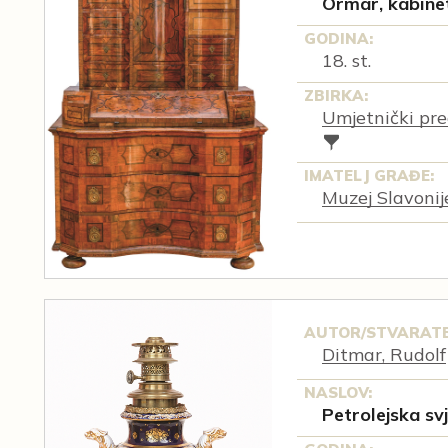
Ormar, kabine
GODINA:
18. st.
ZBIRKA:
Umjetnički pre
IMATELJ GRAĐE:
Muzej Slavonij
AUTOR/STVARATE
Ditmar, Rudolf
NASLOV:
Petrolejska svj