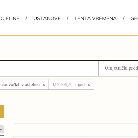
CJELINE
/
USTANOVE
/
LENTA VREMENA
/
GE
Umjetnički predm
valpovačkih vlastelina
MATERIJAL:
mjed