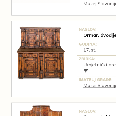
Muzej Slavonij
NASLOV:
Ormar, dvodije
GODINA:
17. st.
ZBIRKA:
Umjetnički pre
IMATELJ GRAĐE:
Muzej Slavonij
NASLOV: