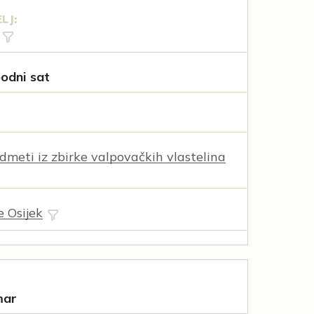
LJ:
odni sat
dmeti iz zbirke valpovačkih vlastelina
e Osijek
mar