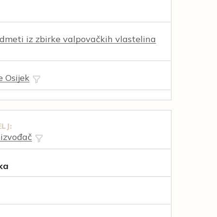
dmeti iz zbirke valpovačkih vlastelina
e Osijek
LJ:
oizvođač
jka