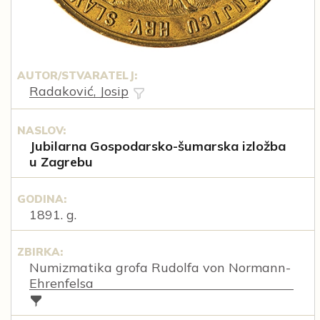
AUTOR/STVARATELJ:
Radaković, Josip
NASLOV:
Jubilarna Gospodarsko-šumarska izložba
u Zagrebu
GODINA:
1891. g.
ZBIRKA:
Numizmatika grofa Rudolfa von Normann-
Ehrenfelsa