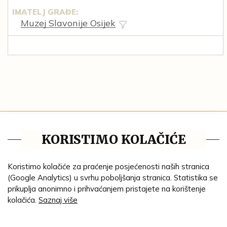
IMATELJ GRAĐE:
Muzej Slavonije Osijek
Blog
KORISTIMO KOLAČIĆE
Pravila privatnosti
Tematske cjeline
Koristimo kolačiće za praćenje posjećenosti naših stranica
(Google Analytics) u svrhu poboljšanja stranica. Statistika se
Impresum
prikuplja anonimno i prihvaćanjem pristajete na korištenje
kolačića.
Saznaj više
Ustanove
Lenta vremena