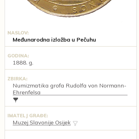
NASLOV:
Međunarodna izložba u Pečuhu
GODINA:
1888. g.
ZBIRKA:
Numizmatika grofa Rudolfa von Normann-
Ehrenfelsa
IMATELJ GRAĐE:
Muzej Slavonije Osijek