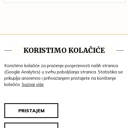
Tematske cjeline
KORISTIMO KOLAČIĆE
Impresum
Ustanove
Koristimo kolačiće za praćenje posjećenosti naših stranica
(Google Analytics) u svrhu poboljšanja stranica. Statistika se
Lenta vremena
prikuplja anonimno i prihvaćanjem pristajete na korištenje
kolačića.
Saznaj više
Genealogija
Tematski put
Blog
PRISTAJEM
Pravila privatnosti