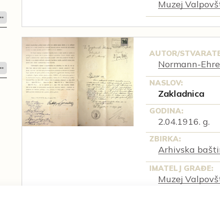
Muzej Valpovš
AUTOR/STVARATE
Normann-Ehren
NASLOV:
Zakladnica
GODINA:
2.04.1916. g.
ZBIRKA:
Arhivska bašti
IMATELJ GRAĐE:
Muzej Valpovš