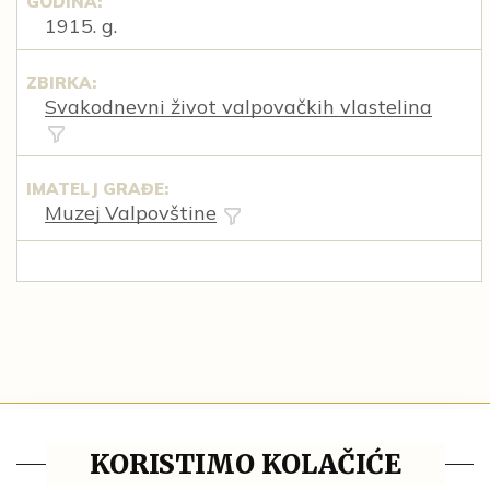
GODINA:
1915. g.
ZBIRKA:
Svakodnevni život valpovačkih vlastelina
IMATELJ GRAĐE:
Muzej Valpovštine
Tematske cjeline
KORISTIMO KOLAČIĆE
Impresum