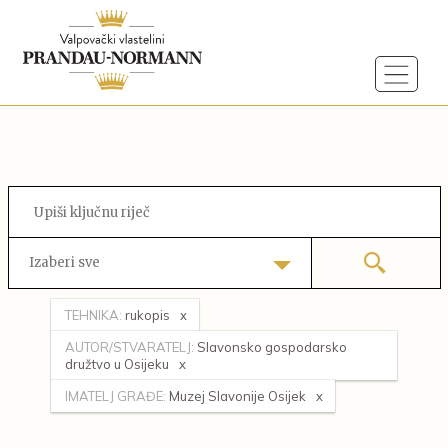
Izaberi sve
TEHNIKA:
rukopis
AUTOR/STVARATELJ:
Slavonsko gospodarsko
družtvo u Osijeku
IMATELJ GRAĐE:
Muzej Slavonije Osijek