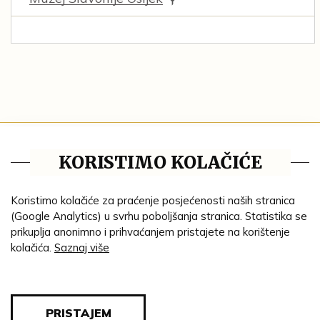
Tematske cjeline
KORISTIMO KOLAČIĆE
Impresum
Ustanove
Koristimo kolačiće za praćenje posjećenosti naših stranica
(Google Analytics) u svrhu poboljšanja stranica. Statistika se
Lenta vremena
prikuplja anonimno i prihvaćanjem pristajete na korištenje
kolačića.
Saznaj više
Genealogija
Tematski put
Blog
PRISTAJEM