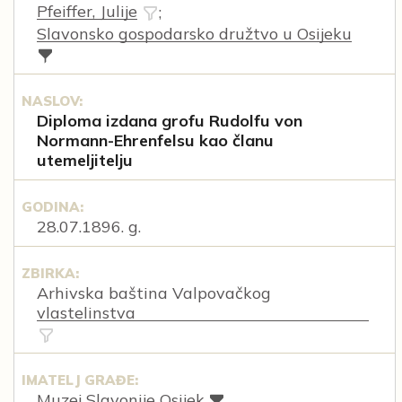
Pfeiffer, Julije
;
Slavonsko gospodarsko družtvo u Osijeku
NASLOV:
Diploma izdana grofu Rudolfu von
Normann-Ehrenfelsu kao članu
utemeljitelju
GODINA:
28.07.1896. g.
ZBIRKA:
Arhivska baština Valpovačkog
vlastelinstva
IMATELJ GRAĐE:
Muzej Slavonije Osijek