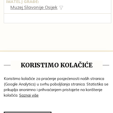
IMATELJ GRAĐE:
Muzej Slavonije Osijek
Tematske cjeline
KORISTIMO KOLAČIĆE
Impresum
Ustanove
Koristimo kolačiće za praćenje posjećenosti naših stranica
(Google Analytics) u svrhu poboljšanja stranica. Statistika se
Lenta vremena
prikuplja anonimno i prihvaćanjem pristajete na korištenje
kolačića.
Saznaj više
Genealogija
Tematski put