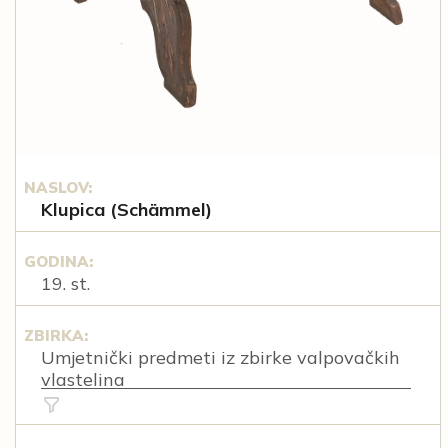
NASLOV:
Klupica (Schämmel)
GODINA:
19. st.
ZBIRKA:
Umjetnički predmeti iz zbirke valpovačkih
vlastelina