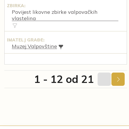
ZBIRKA:
Povijest likovne zbirke valpovačkih
vlastelina
IMATELJ GRAĐE:
Muzej Valpovštine
1 - 12 od 21