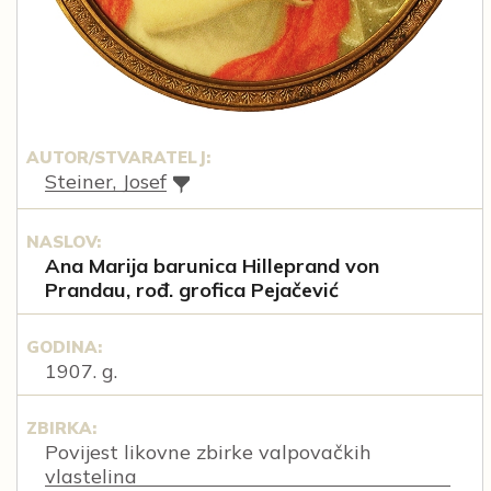
AUTOR/STVARATELJ:
Steiner, Josef
NASLOV:
Ana Marija barunica Hilleprand von
Prandau, rođ. grofica Pejačević
GODINA:
1907. g.
ZBIRKA:
Povijest likovne zbirke valpovačkih
vlastelina