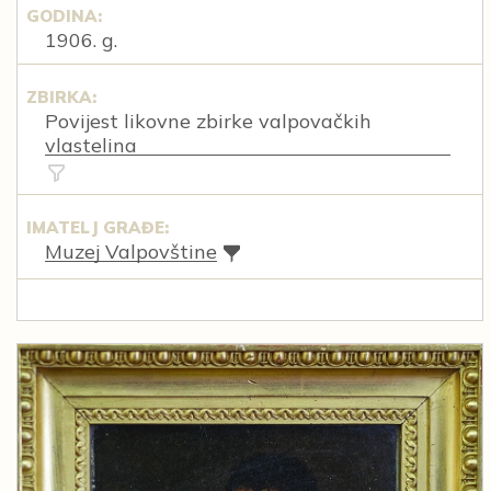
GODINA:
1906. g.
ZBIRKA:
Povijest likovne zbirke valpovačkih
vlastelina
IMATELJ GRAĐE:
Muzej Valpovštine