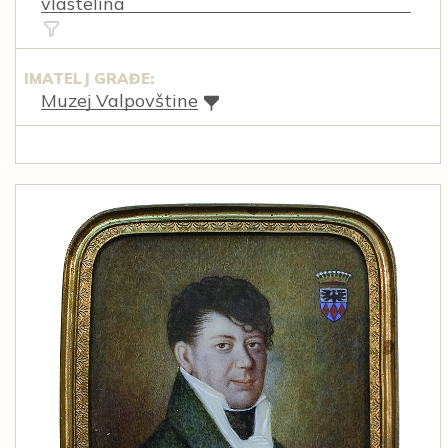
vlastelina
IMATELJ GRAĐE:
Muzej Valpovštine