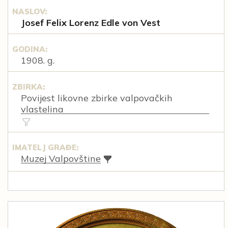
NASLOV:
Josef Felix Lorenz Edle von Vest
GODINA:
1908. g.
ZBIRKA:
Povijest likovne zbirke valpovačkih
vlastelina
IMATELJ GRAĐE:
Muzej Valpovštine