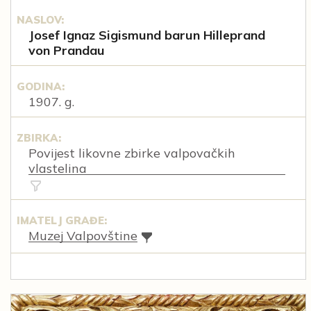
NASLOV:
Josef Ignaz Sigismund barun Hilleprand
von Prandau
GODINA:
1907. g.
ZBIRKA:
Povijest likovne zbirke valpovačkih
vlastelina
IMATELJ GRAĐE:
Muzej Valpovštine