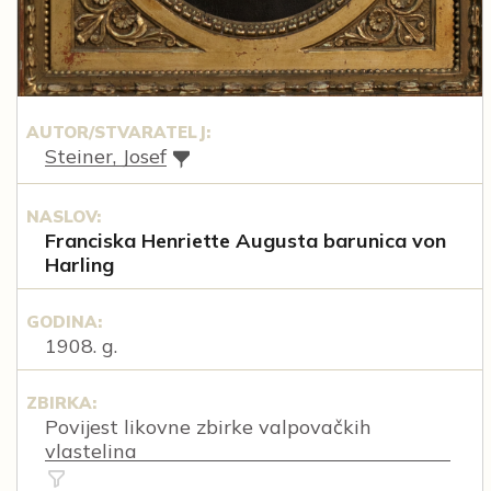
AUTOR/STVARATELJ:
Steiner, Josef
NASLOV:
Franciska Henriette Augusta barunica von
Harling
GODINA:
1908. g.
ZBIRKA:
Povijest likovne zbirke valpovačkih
vlastelina