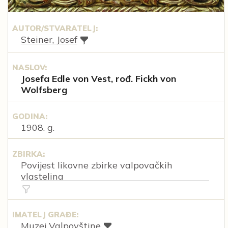
AUTOR/STVARATELJ:
Steiner, Josef
NASLOV:
Josefa Edle von Vest, rođ. Fickh von
Wolfsberg
GODINA:
1908. g.
ZBIRKA:
Povijest likovne zbirke valpovačkih
vlastelina
IMATELJ GRAĐE:
Muzej Valpovštine