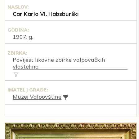
NASLOV:
Car Karlo VI. Habsburški
GODINA:
1907. g.
ZBIRKA:
Povijest likovne zbirke valpovačkih
vlastelina
IMATELJ GRAĐE:
Muzej Valpovštine