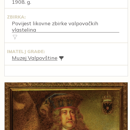
1908. g.
ZBIRKA:
Povijest likovne zbirke valpovačkih
vlastelina
IMATELJ GRAĐE:
Muzej Valpovštine