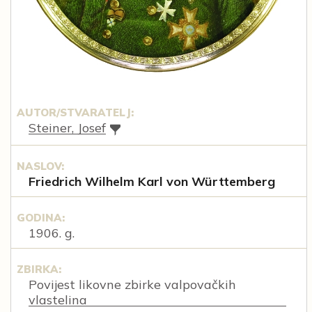
AUTOR/STVARATELJ:
Steiner, Josef
NASLOV:
Friedrich Wilhelm Karl von Württemberg
GODINA:
1906. g.
ZBIRKA:
Povijest likovne zbirke valpovačkih
vlastelina