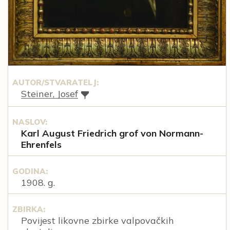
AUTOR/STVARATELJ:
Steiner, Josef
NASLOV:
Karl August Friedrich grof von Normann-
Ehrenfels
GODINA:
1908. g.
ZBIRKA:
Povijest likovne zbirke valpovačkih