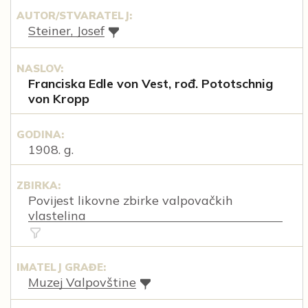
AUTOR/STVARATELJ:
Steiner, Josef
NASLOV:
Franciska Edle von Vest, rođ. Pototschnig
von Kropp
GODINA:
1908. g.
ZBIRKA:
Povijest likovne zbirke valpovačkih
vlastelina
IMATELJ GRAĐE:
Muzej Valpovštine