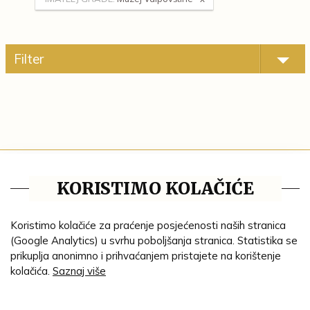
Filter
Tematske cjeline
KORISTIMO KOLAČIĆE
Impresum
Ustanove
Koristimo kolačiće za praćenje posjećenosti naših stranica
(Google Analytics) u svrhu poboljšanja stranica. Statistika se
Lenta vremena
prikuplja anonimno i prihvaćanjem pristajete na korištenje
kolačića.
Saznaj više
Genealogija
Tematski put