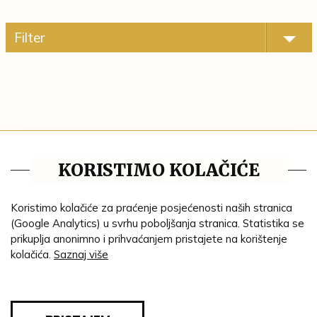
Filter
Tematske cjeline
KORISTIMO KOLAČIĆE
Impresum
Ustanove
Koristimo kolačiće za praćenje posjećenosti naših stranica
(Google Analytics) u svrhu poboljšanja stranica. Statistika se
Lenta vremena
prikuplja anonimno i prihvaćanjem pristajete na korištenje
kolačića.
Saznaj više
Genealogija
Tematski put
Blog