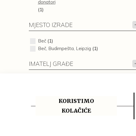
donatori
(1)
MJESTO IZRADE
Beč
(1)
Beč, Budimpešta, Leipzig
(1)
IMATELJ GRAĐE
Muzej Valpovštine
(1)
KORISTIMO
KOLAČIĆE
T
© 2026 Sva prava pridržana. Muzej Valpovštine.