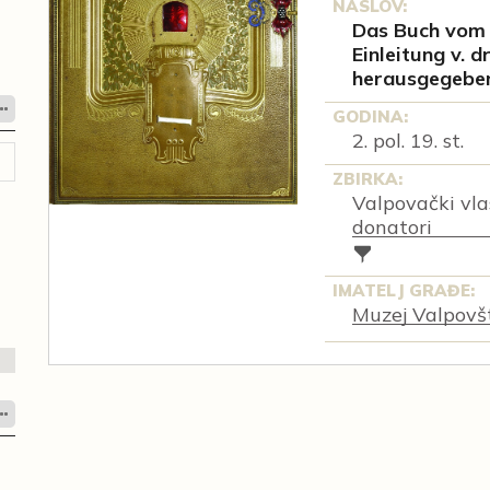
NASLOV:
Das Buch vom K
Einleitung v. d
herausgegeben
GODINA:
2. pol. 19. st.
ZBIRKA:
Valpovački vlast
donatori
IMATELJ GRAĐE:
Muzej Valpovš