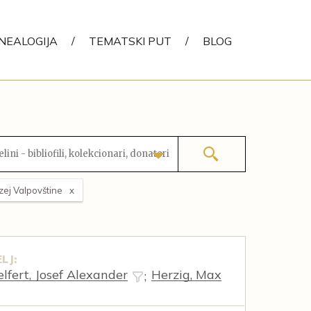
NEALOGIJA
/
TEMATSKI PUT
/
BLOG
lini - bibliofili, kolekcionari, donatori
ej Valpovštine
LJ:
lfert, Josef Alexander
Herzig, Max
;