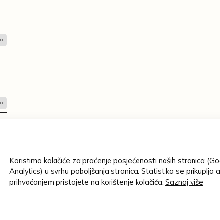
Koristimo kolačiće za praćenje posjećenosti naših stranica (G
Analytics) u svrhu poboljšanja stranica. Statistika se prikuplja 
prihvaćanjem pristajete na korištenje kolačića.
Saznaj više
ematske cjeline
/
Impresum
/
Ustanove
/
Lenta vremena
/
Gen