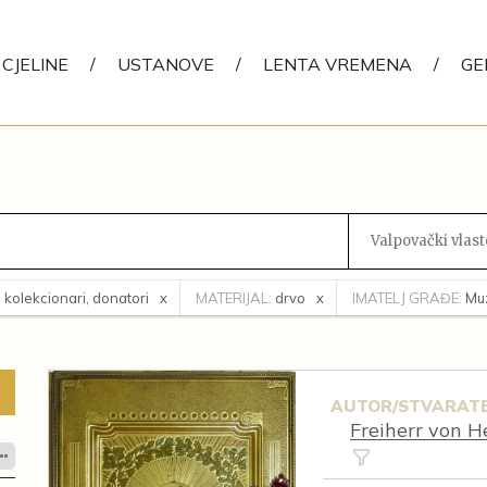
CJELINE
/
USTANOVE
/
LENTA VREMENA
/
GE
Valpovački vlaste
i, kolekcionari, donatori
MATERIJAL:
drvo
IMATELJ GRAĐE:
Muz
AUTOR/STVARATE
Freiherr von He