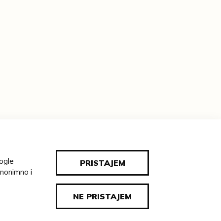
oogle
PRISTAJEM
anonimno i
NE PRISTAJEM
ealogija
/
Tematski put
/
Blog
/
Pravila privatnosti