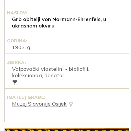
NASLOV:
Grb obitelji von Normann-Ehrenfels, u
ukrasnom okviru
GODINA:
1903. g.
ZBIRKA:
Valpovački vlastelini - bibliofili,
kolekcionari, donatori
IMATELJ GRAĐE:
Muzej Slavonije Osijek