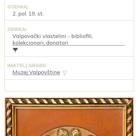
GODINA:
2. pol. 19. st.
ZBIRKA:
Valpovački vlastelini - bibliofili,
kolekcionari, donatori
IMATELJ GRAĐE:
Muzej Valpovštine