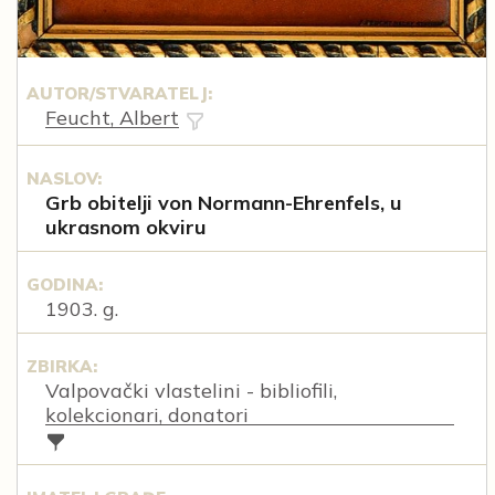
AUTOR/STVARATELJ:
Feucht, Albert
NASLOV:
Grb obitelji von Normann-Ehrenfels, u
ukrasnom okviru
GODINA:
1903. g.
ZBIRKA:
Valpovački vlastelini - bibliofili,
kolekcionari, donatori