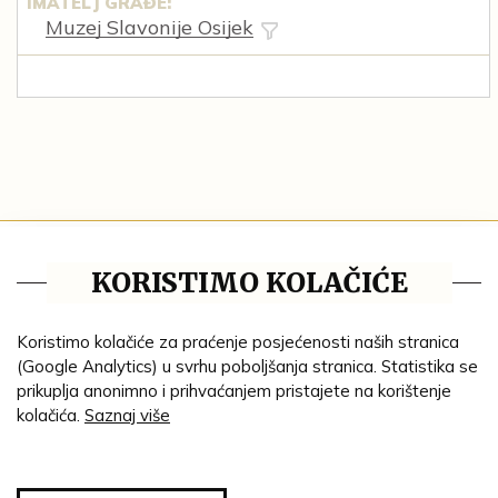
IMATELJ GRAĐE:
Muzej Slavonije Osijek
Blog
KORISTIMO KOLAČIĆE
Pravila privatnosti
Tematske cjeline
Koristimo kolačiće za praćenje posjećenosti naših stranica
(Google Analytics) u svrhu poboljšanja stranica. Statistika se
Impresum
prikuplja anonimno i prihvaćanjem pristajete na korištenje
kolačića.
Saznaj više
Ustanove
Lenta vremena