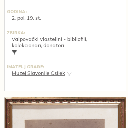
GODINA:
2. pol. 19. st.
ZBIRKA:
Valpovački vlastelini - bibliofili,
kolekcionari, donatori
IMATELJ GRAĐE:
Muzej Slavonije Osijek