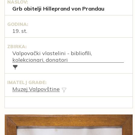
NASLOV:
Grb obitelji Hilleprand von Prandau
GODINA:
19. st.
ZBIRKA:
Valpovački vlastelini - bibliofili,
kolekcionari, donatori
IMATELJ GRAĐE:
Muzej Valpovštine