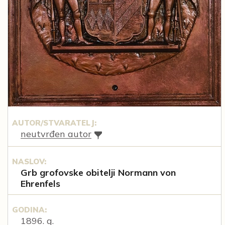
AUTOR/STVARATELJ:
neutvrđen autor
NASLOV:
Grb grofovske obitelji Normann von
Ehrenfels
GODINA:
1896. g.