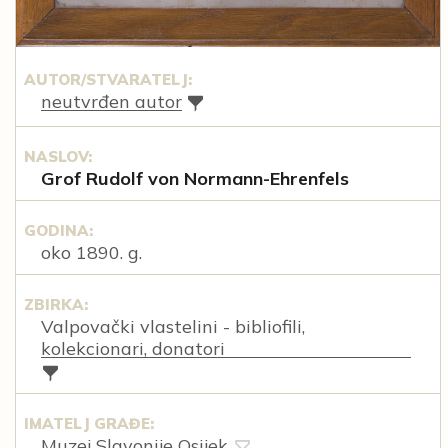
AUTOR/STVARATELJ:
neutvrđen autor
NASLOV:
Grof Rudolf von Normann-Ehrenfels
GODINA:
oko 1890. g.
ZBIRKA:
Valpovački vlastelini - bibliofili,
kolekcionari, donatori
IMATELJ GRAĐE:
Muzej Slavonije Osijek