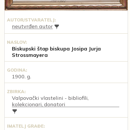
AUTOR/STVARATELJ:
neutvrđen autor
NASLOV:
Biskupski štap biskupa Josipa Jurja
Strossmayera
GODINA:
1900. g.
ZBIRKA:
Valpovački vlastelini - bibliofili,
kolekcionari, donatori
IMATELJ GRAĐE: