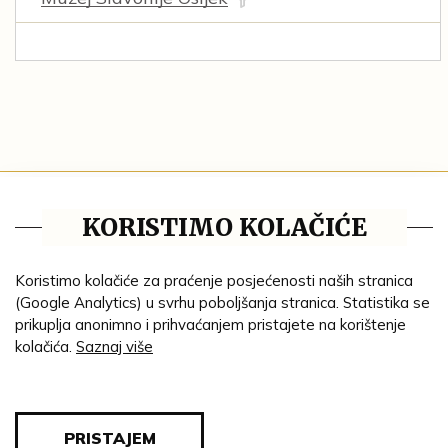
Tematske cjeline
KORISTIMO KOLAČIĆE
Impresum
Ustanove
Koristimo kolačiće za praćenje posjećenosti naših stranica
(Google Analytics) u svrhu poboljšanja stranica. Statistika se
Lenta vremena
prikuplja anonimno i prihvaćanjem pristajete na korištenje
kolačića.
Saznaj više
Genealogija
Tematski put
Blog
PRISTAJEM