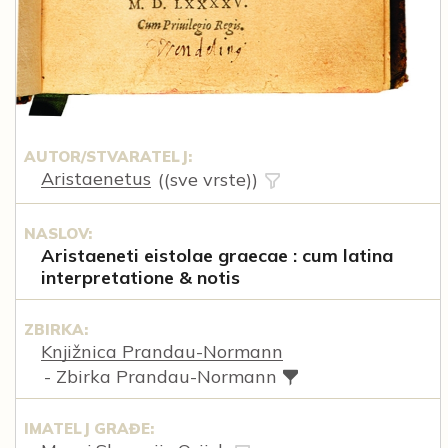
AUTOR/STVARATELJ:
Aristaenetus
((sve vrste))
NASLOV:
Aristaeneti eistolae graecae : cum latina
interpretatione & notis
ZBIRKA:
Knjižnica Prandau-Normann
- Zbirka Prandau-Normann
IMATELJ GRAĐE: