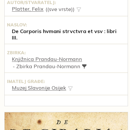
AUTOR/STVARATELJ:
Platter, Felix
((sve vrste))
NASLOV:
De Corporis hvmani strvctvra et vsv : libri
III.
ZBIRKA:
Knjižnica Prandau-Normann
- Zbirka Prandau-Normann
IMATELJ GRAĐE:
Muzej Slavonije Osijek