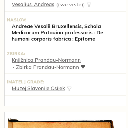
Vesalius, Andreas
((sve vrste))
NASLOV:
Andreae Vesalii Bruxellensis, Schola
Medicorum Patauina professoris : De
humani corporis fabrica : Epitome
ZBIRKA:
Knjižnica Prandau-Normann
- Zbirka Prandau-Normann
IMATELJ GRAĐE:
Muzej Slavonije Osijek