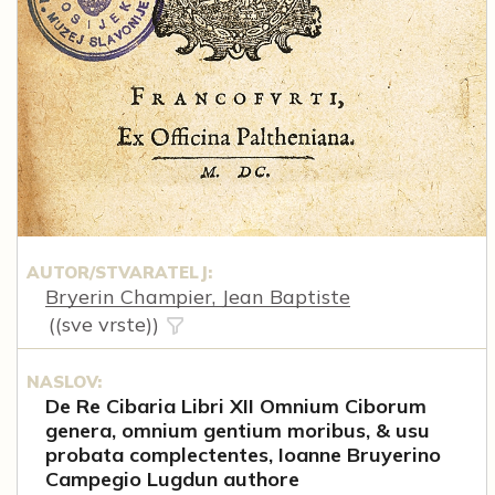
AUTOR/STVARATELJ:
Bryerin Champier, Jean Baptiste
((sve vrste))
NASLOV:
De Re Cibaria Libri XII Omnium Ciborum
genera, omnium gentium moribus, & usu
probata complectentes, Ioanne Bruyerino
Campegio Lugdun authore