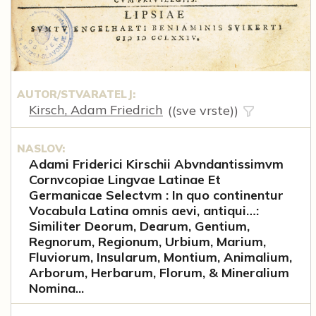
AUTOR/STVARATELJ:
Kirsch, Adam Friedrich
((sve vrste))
NASLOV:
Adami Friderici Kirschii Abvndantissimvm
Cornvcopiae Lingvae Latinae Et
Germanicae Selectvm : In quo continentur
Vocabula Latina omnis aevi, antiqui…:
Similiter Deorum, Dearum, Gentium,
Regnorum, Regionum, Urbium, Marium,
Fluviorum, Insularum, Montium, Animalium,
Arborum, Herbarum, Florum, & Mineralium
Nomina...