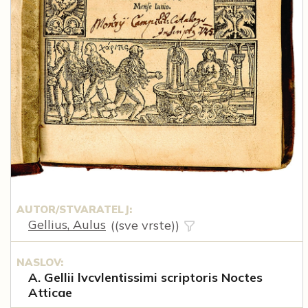
AUTOR/STVARATELJ:
Gellius, Aulus
((sve vrste))
NASLOV:
A. Gellii lvcvlentissimi scriptoris Noctes
Atticae