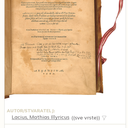
AUTOR/STVARATELJ:
Lacius, Mathias Illyricus
((sve vrste))