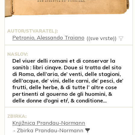
AUTOR/STVARATELJ:
Petronio, Alessando Traiano
((sve vrste))
NASLOV:
Del viuer delli romani et di conservar la
sanità : libri cinqve. Doue si tratta del sito
di Roma, dell’aria, de’ venti, delle stagioni,
dell’acque, de’ vini, delle carni, de’ pesci, de’
frutti, delle herbe, & di tutte l’ altre cose
pertinenti al gouerno de gli huomini, &
delle donne d’ogni etŕ, & conditione...
ZBIRKA:
Knjižnica Prandau-Normann
- Zbirka Prandau-Normann