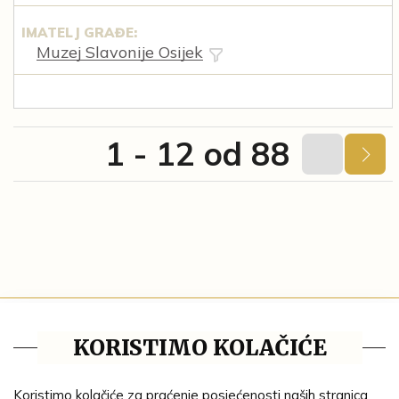
IMATELJ GRAĐE:
Muzej Slavonije Osijek
1 - 12 od 88
Tematske cjeline
KORISTIMO KOLAČIĆE
Impresum
Ustanove
Koristimo kolačiće za praćenje posjećenosti naših stranica