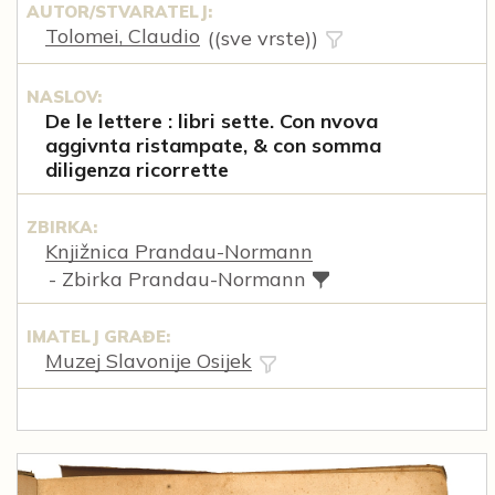
AUTOR/STVARATELJ:
Tolomei, Claudio
((sve vrste))
NASLOV:
De le lettere : libri sette. Con nvova
aggivnta ristampate, & con somma
diligenza ricorrette
ZBIRKA:
Knjižnica Prandau-Normann
- Zbirka Prandau-Normann
IMATELJ GRAĐE:
Muzej Slavonije Osijek