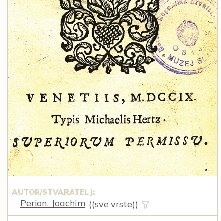
AUTOR/STVARATELJ:
Perion, Joachim
((sve vrste))