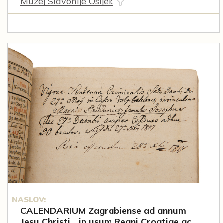
Muzej Slavonije Osijek
NASLOV:
CALENDARIUM Zagrabiense ad annum
Jesu Christi... in usum Regni Croatiae ac