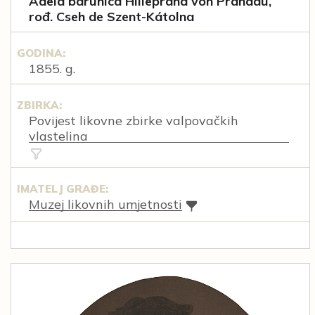
Adela barunica Hilleprand von Prandau,
rođ. Cseh de Szent-Kátolna
GODINA:
1855. g.
ZBIRKA:
Povijest likovne zbirke valpovačkih
vlastelina
IMATELJ GRAĐE:
Muzej likovnih umjetnosti