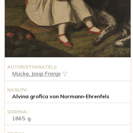
AUTOR/STVARATELJ:
Mücke, Josip Franjo
NASLOV:
Alvina grofica von Normann-Ehrenfels
GODINA:
1865. g.