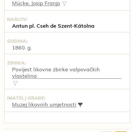
Mücke, Josip Franjo
NASLOV:
Antun pl. Cseh de Szent-Kátolna
GODINA:
1860. g.
ZBIRKA:
Povijest likovne zbirke valpovačkih
vlastelina
IMATELJ GRAĐE:
Muzej likovnih umjetnosti