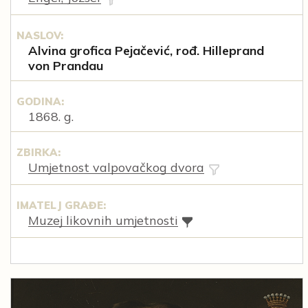
NASLOV:
Alvina grofica Pejačević, rođ. Hilleprand
von Prandau
GODINA:
1868. g.
ZBIRKA:
Umjetnost valpovačkog dvora
IMATELJ GRAĐE:
Muzej likovnih umjetnosti