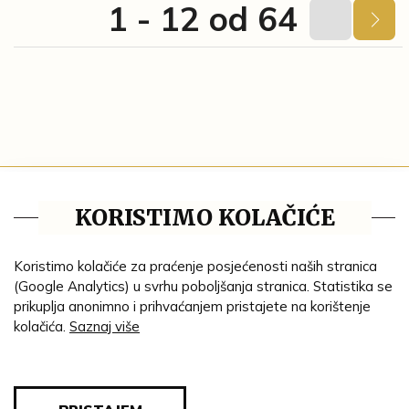
1 - 12 od 64
Blog
KORISTIMO KOLAČIĆE
Pravila privatnosti
Tematske cjeline
Koristimo kolačiće za praćenje posjećenosti naših stranica
(Google Analytics) u svrhu poboljšanja stranica. Statistika se
Impresum
prikuplja anonimno i prihvaćanjem pristajete na korištenje
kolačića.
Saznaj više
Ustanove
Lenta vremena
Genealogija