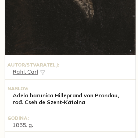
AUTOR/STVARATELJ:
Rahl, Carl
NASLOV:
Adela barunica Hilleprand von Prandau,
rođ. Cseh de Szent-Kátolna
GODINA:
1855. g.