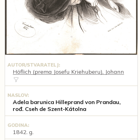
AUTOR/STVARATELJ:
Höflich (prema Josefu Kriehuberu), Johann
NASLOV:
Adela barunica Hilleprand von Prandau,
rođ. Cseh de Szent-Kátolna
GODINA:
1842. g.