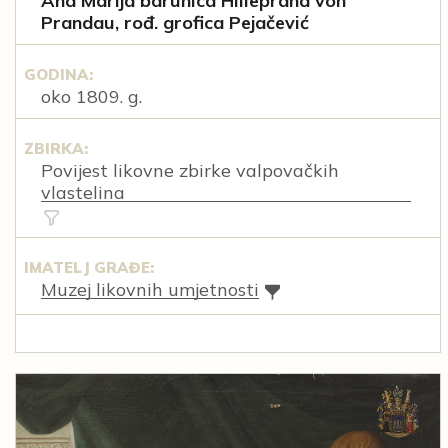
Ana Marija barunica Hilleprand von
Prandau, rođ. grofica Pejačević
GODINA:
oko 1809. g.
ZBIRKA:
Povijest likovne zbirke valpovačkih
vlastelina
IMATELJ GRAĐE:
Muzej likovnih umjetnosti