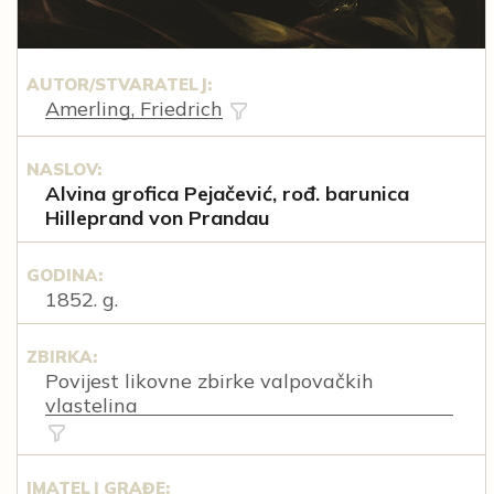
AUTOR/STVARATELJ:
Amerling, Friedrich
NASLOV:
Alvina grofica Pejačević, rođ. barunica
Hilleprand von Prandau
GODINA:
1852. g.
ZBIRKA:
Povijest likovne zbirke valpovačkih
vlastelina
IMATELJ GRAĐE: