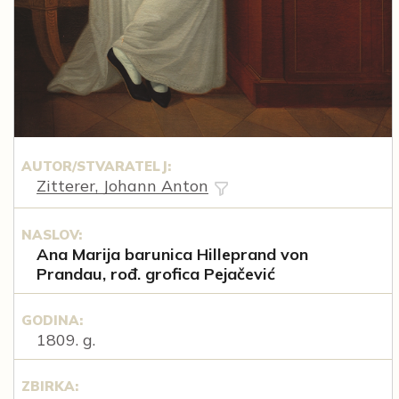
AUTOR/STVARATELJ:
Zitterer, Johann Anton
NASLOV:
Ana Marija barunica Hilleprand von
Prandau, rođ. grofica Pejačević
GODINA:
1809. g.
ZBIRKA: