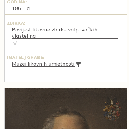
GODINA:
1865. g.
ZBIRKA:
Povijest likovne zbirke valpovačkih
vlastelina
IMATELJ GRAĐE:
Muzej likovnih umjetnosti