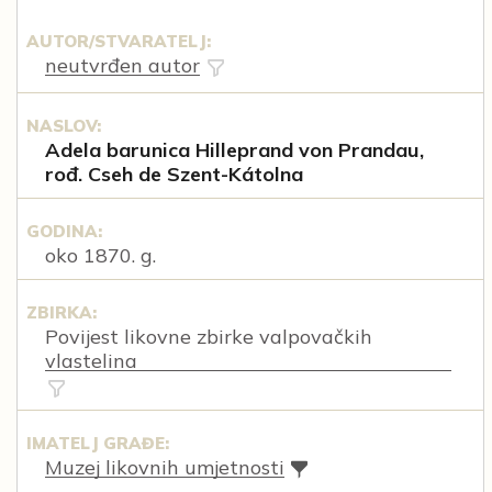
AUTOR/STVARATELJ:
neutvrđen autor
NASLOV:
Adela barunica Hilleprand von Prandau,
rođ. Cseh de Szent-Kátolna
GODINA:
oko 1870. g.
ZBIRKA:
Povijest likovne zbirke valpovačkih
vlastelina
IMATELJ GRAĐE:
Muzej likovnih umjetnosti