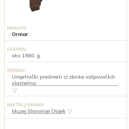
NASLOV:
Ormar
GODINA:
oko 1880. g.
ZBIRKA:
Umjetnički predmeti iz zbirke valpovačkih
vlastelina
IMATELJ GRAĐE:
Muzej Slavonije Osijek