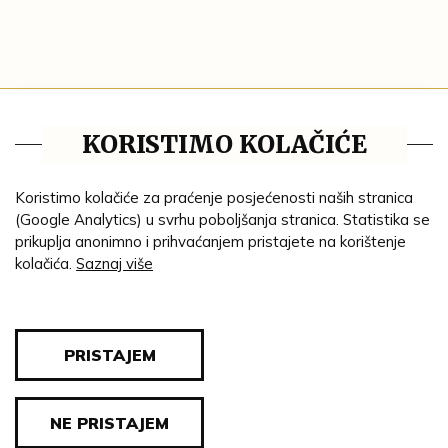
Tematske cjeline
KORISTIMO KOLAČIĆE
Impresum
Ustanove
Koristimo kolačiće za praćenje posjećenosti naših stranica
(Google Analytics) u svrhu poboljšanja stranica. Statistika se
Lenta vremena
prikuplja anonimno i prihvaćanjem pristajete na korištenje
kolačića.
Saznaj više
Genealogija
Tematski put
Blog
PRISTAJEM
Pravila privatnosti
NE PRISTAJEM