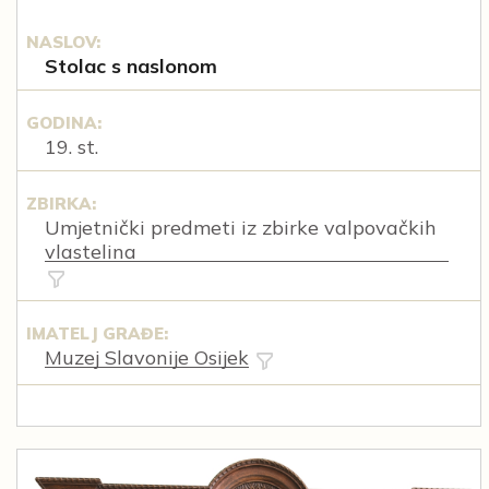
NASLOV:
Stolac s naslonom
GODINA:
19. st.
ZBIRKA:
Umjetnički predmeti iz zbirke valpovačkih
vlastelina
IMATELJ GRAĐE:
Muzej Slavonije Osijek