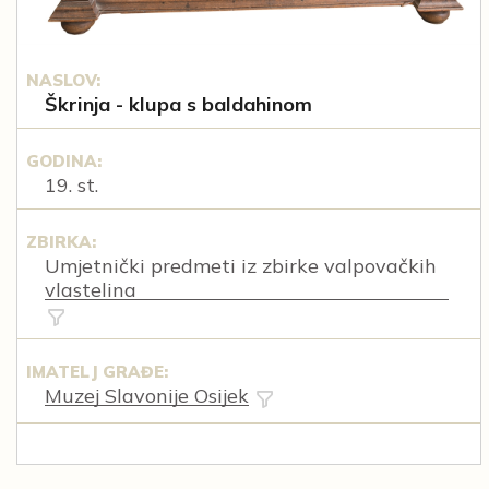
NASLOV:
Škrinja - klupa s baldahinom
GODINA:
19. st.
ZBIRKA:
Umjetnički predmeti iz zbirke valpovačkih
vlastelina
IMATELJ GRAĐE:
Muzej Slavonije Osijek