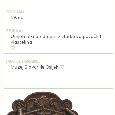
GODINA:
19. st.
ZBIRKA:
Umjetnički predmeti iz zbirke valpovačkih
vlastelina
IMATELJ GRAĐE:
Muzej Slavonije Osijek