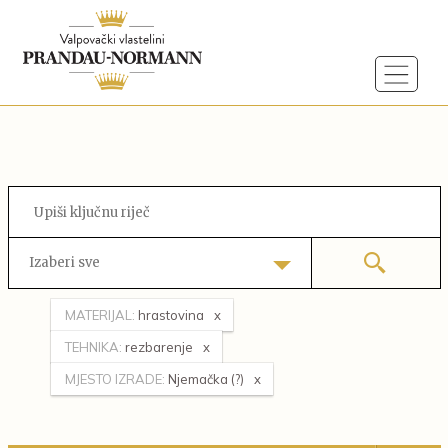
Izaberi sve
MATERIJAL:
hrastovina
TEHNIKA:
rezbarenje
MJESTO IZRADE:
Njemačka (?)