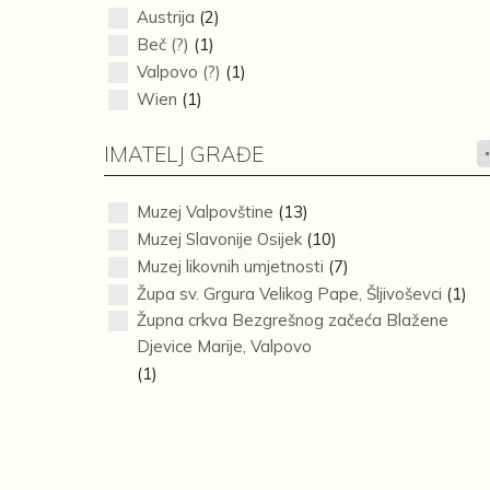
Austrija
(2)
Beč (?)
(1)
Valpovo (?)
(1)
Wien
(1)
IMATELJ GRAĐE
Muzej Valpovštine
(13)
Muzej Slavonije Osijek
(10)
Muzej likovnih umjetnosti
(7)
Župa sv. Grgura Velikog Pape, Šljivoševci
(1)
Župna crkva Bezgrešnog začeća Blažene
Djevice Marije, Valpovo
(1)