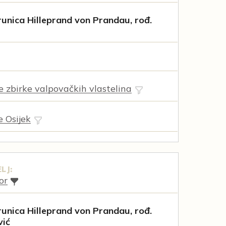
unica Hilleprand von Prandau, rođ.
ne zbirke valpovačkih vlastelina
e Osijek
LJ:
or
unica Hilleprand von Prandau, rođ.
vić