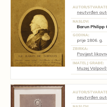
AUTOR/STVARATE
neutvrđen aut
NASLOV:
Barun Philipp 
GODINA:
prije 1806. g.
ZBIRKA:
Povijest likov
IMATELJ GRAĐE:
Muzej Valpovš
AUTOR/STVARATE
neutvrđen aut
NASLOV: