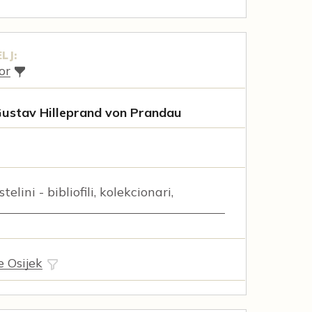
LJ:
or
ustav Hilleprand von Prandau
elini - bibliofili, kolekcionari,
e Osijek