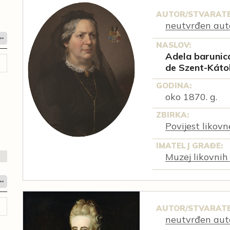
AUTOR/STVARATE
neutvrđen aut
NASLOV:
Adela barunica
de Szent-Káto
GODINA:
oko 1870. g.
ZBIRKA:
Povijest likov
IMATELJ GRAĐE:
Muzej likovnih
AUTOR/STVARATE
neutvrđen aut