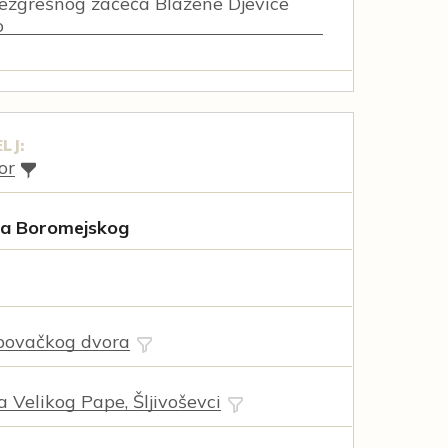
ezgrešnog začeća Blažene Djevice
o
LJ:
or
la Boromejskog
povačkog dvora
a Velikog Pape, Šljivoševci