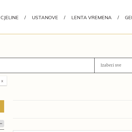
CJELINE
/
USTANOVE
/
LENTA VREMENA
/
GE
Izaberi sve