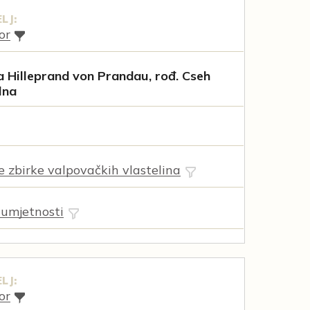
LJ:
or
 Hilleprand von Prandau, rođ. Cseh
lna
ne zbirke valpovačkih vlastelina
 umjetnosti
LJ:
or