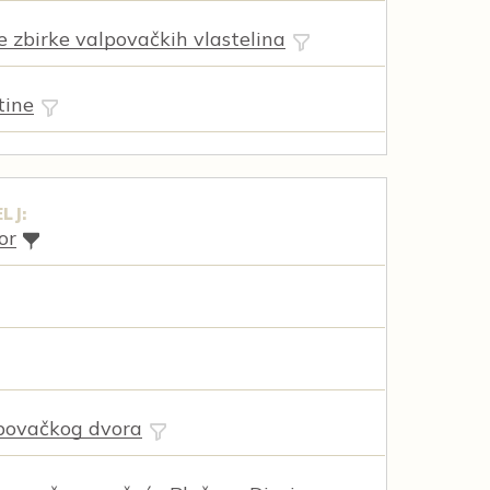
ne zbirke valpovačkih vlastelina
tine
LJ:
or
povačkog dvora