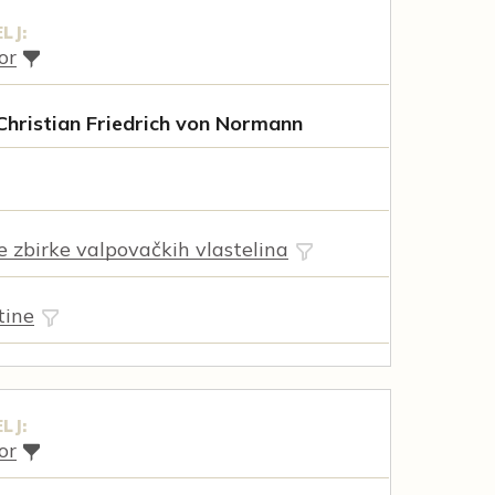
LJ:
or
Christian Friedrich von Normann
ne zbirke valpovačkih vlastelina
tine
LJ:
or