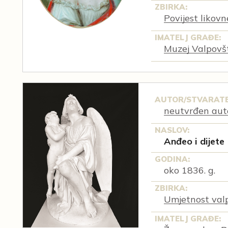
ZBIRKA:
Povijest likov
IMATELJ GRAĐE:
Muzej Valpovš
AUTOR/STVARATE
neutvrđen aut
NASLOV:
Anđeo i dijete
GODINA:
oko 1836. g.
ZBIRKA:
Umjetnost val
IMATELJ GRAĐE: