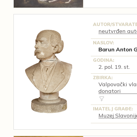
AUTOR/STVARATE
neutvrđen aut
NASLOV:
Barun Anton G
GODINA:
2. pol. 19. st.
ZBIRKA:
Valpovački vlast
donatori
IMATELJ GRAĐE:
Muzej Slavonij