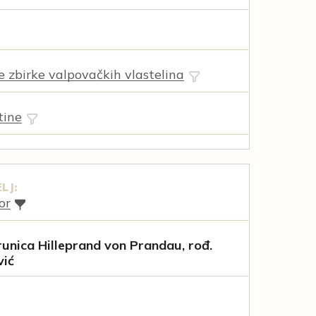
ne zbirke valpovačkih vlastelina
tine
LJ:
or
unica Hilleprand von Prandau, rođ.
vić