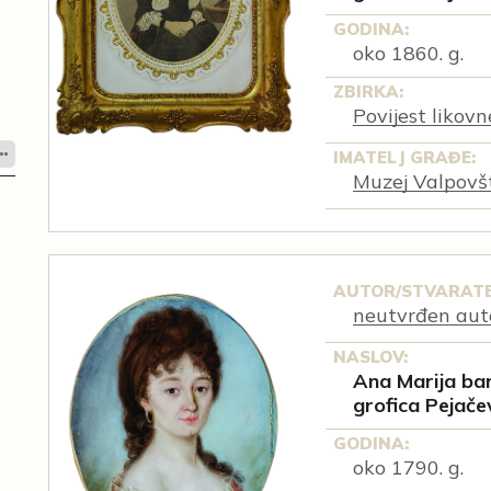
GODINA:
oko 1860. g.
ZBIRKA:
Povijest likov
IMATELJ GRAĐE:
Muzej Valpovš
AUTOR/STVARATE
neutvrđen aut
NASLOV:
Ana Marija bar
grofica Pejače
GODINA:
oko 1790. g.