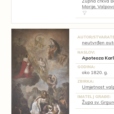
Župna crkva B
Marije, Valpov
AUTOR/STVARATE
neutvrđen aut
NASLOV:
Apoteoza Kar
GODINA:
oko 1820. g.
ZBIRKA:
Umjetnost val
IMATELJ GRAĐE:
Župa sv. Grgur