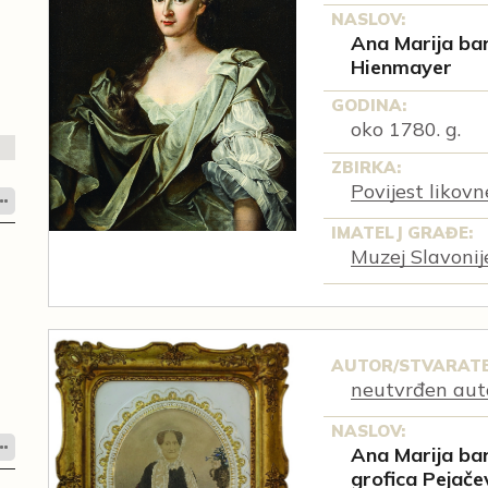
NASLOV:
Ana Marija bar
Hienmayer
GODINA:
oko 1780. g.
ZBIRKA:
Povijest likov
IMATELJ GRAĐE:
Muzej Slavonij
AUTOR/STVARATE
neutvrđen aut
NASLOV:
Ana Marija bar
grofica Pejače