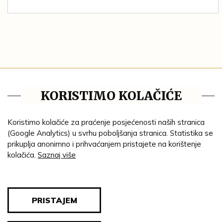
Tematske cjeline
KORISTIMO KOLAČIĆE
Impresum
Ustanove
Koristimo kolačiće za praćenje posjećenosti naših stranica
(Google Analytics) u svrhu poboljšanja stranica. Statistika se
Lenta vremena
prikuplja anonimno i prihvaćanjem pristajete na korištenje
kolačića.
Saznaj više
Genealogija
Tematski put
Blog
PRISTAJEM
Pravila privatnosti