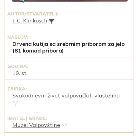
AUTOR/STVARATELJ:
J. C. Klinkosch
NASLOV:
Drvena kutija sa srebrnim priborom za jelo
(81 komad pribora)
GODINA:
19. st.
ZBIRKA:
Svakodnevni život valpovačkih vlastelina
IMATELJ GRAĐE:
Muzej Valpovštine