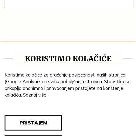
Tematske cjeline
KORISTIMO KOLAČIĆE
Impresum
Ustanove
Koristimo kolačiće za praćenje posjećenosti naših stranica
(Google Analytics) u svrhu poboljšanja stranica. Statistika se
Lenta vremena
prikuplja anonimno i prihvaćanjem pristajete na korištenje
kolačića.
Saznaj više
Genealogija
Tematski put
Blog
PRISTAJEM
Pravila privatnosti