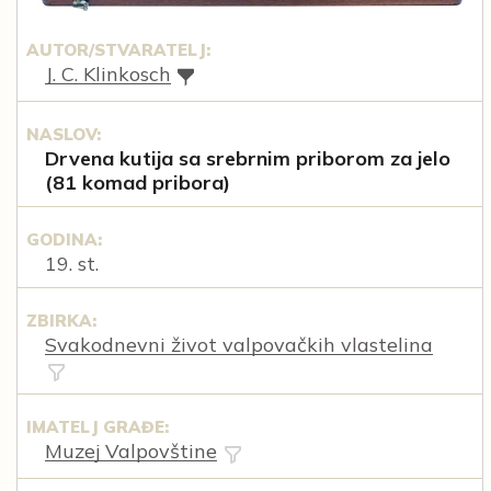
AUTOR/STVARATELJ:
J. C. Klinkosch
NASLOV:
Drvena kutija sa srebrnim priborom za jelo
(81 komad pribora)
GODINA:
19. st.
ZBIRKA:
Svakodnevni život valpovačkih vlastelina
IMATELJ GRAĐE:
Muzej Valpovštine