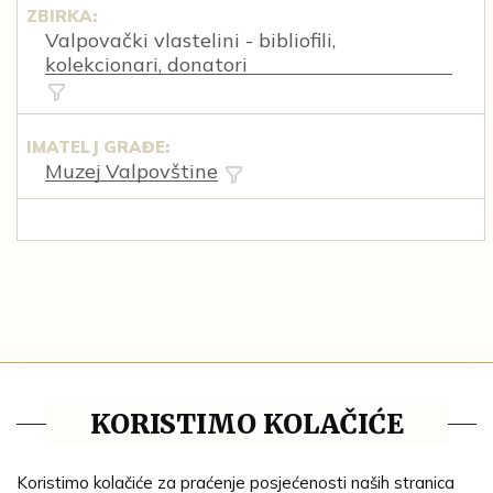
ZBIRKA:
Valpovački vlastelini - bibliofili,
kolekcionari, donatori
IMATELJ GRAĐE:
Muzej Valpovštine
Tematske cjeline
KORISTIMO KOLAČIĆE
Impresum
Ustanove
Koristimo kolačiće za praćenje posjećenosti naših stranica