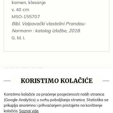
kamen, klesanje
v. 40 cm
MSO-155707
Bibl. Valpovački vlastelini Prandau-
Normann : katalog izložbe, 2018
.
G. M. I.
AUTOR/STVARATELJ:
neutvrđen autor
KORISTIMO KOLAČIĆE
GODINA:
2. pol. 19. st.
Koristimo kolačiće za praćenje posjećenosti naših stranica
MATERIJAL:
(Google Analytics) u svrhu poboljšanja stranica. Statistika se
kamen
prikuplja anonimno i prihvaćanjem pristajete na korištenje
kolačića.
Saznaj više
TEHNIKA: