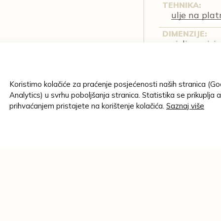
TEHNIKA:
ulje na pla
DIMENZIJE:
cjelina: vis
ajcer Sabljak, Jasminka, 2012.;
ZBIRKA:
lvija, 2013.; Valpovački
Povijest lik
izložbe, 2018.
Koristimo kolačiće za praćenje posjećenosti naših stranica (G
IMATELJ GRA
Analytics) u svrhu poboljšanja stranica. Statistika se prikuplja 
Muzej Slavo
prihvaćanjem pristajete na korištenje kolačića.
Saznaj više
INVENTARNA 
MSO-1541