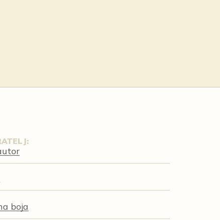
ATELJ:
autor
.
na boja