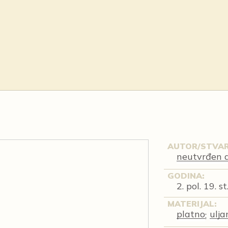
AUTOR/STVAR
neutvrđen 
GODINA:
2. pol. 19. st
MATERIJAL:
platno
ulja
;