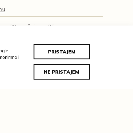
tnu
ina = 20 cm; širina = 26 cm
ovne zbirke valpovačkih vlastelina
oogle
PRISTAJEM
ĐE:
anonimno i
nije Osijek
OZNAKA:
NE PRISTAJEM
81