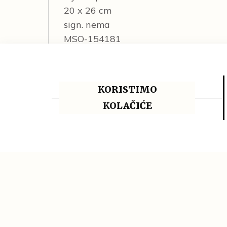
20 x 26 cm
sign. nema
MSO-154181
Bibl. S druge strane ogledala, 2008.; N
Najcer Sabljak, Jasminka; Lučevnjak, Si
vlastelini Prandau-Normann : katalog 
KORISTIMO
Ž. M. / A. Š. / J. N. S.
KOLAČIĆE