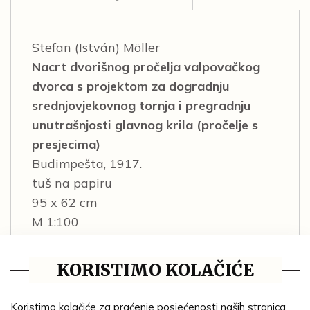
Stefan (István) Möller
Nacrt dvorišnog pročelja valpovačkog
dvorca s projektom za dogradnju
srednjovjekovnog tornja i pregradnju
unutrašnjosti glavnog krila (pročelje s
presjecima)
Budimpešta, 1917.
tuš na papiru
95 x 62 cm
M 1:100
MSO-P-375
Dominantni motiv ovog lista iz serije
KORISTIMO KOLAČIĆE
Möllerovih nacrta jest dogradnja
srednjovjekovnog tornja s tri nove
Koristimo kolačiće za praćenje posjećenosti naših stranica