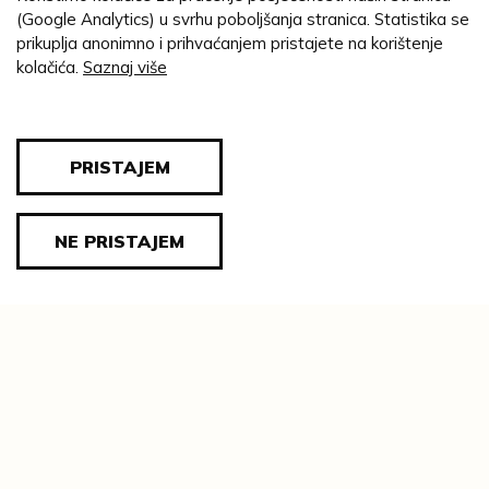
razvedene etaže.
(Google Analytics) u svrhu poboljšanja stranica. Statistika se
Bibl.: Valpovački vlastelini Prandau-
prikuplja anonimno i prihvaćanjem pristajete na korištenje
kolačića.
Saznaj više
Normann : katalog izložbe, 2018.
D. D. / A. G.
(izloženo u MLU)
PRISTAJEM
NE PRISTAJEM
AUTOR/STVARATELJ:
Möller, Stefan (István)
MJESTO IZRADE:
Budimpešta
GODINA:
20.10.1917. g.
MATERIJAL:
papir