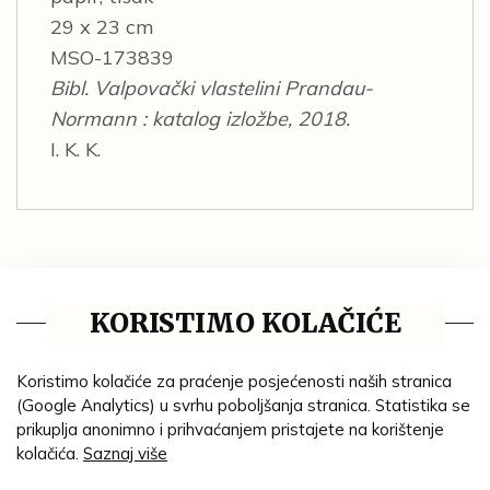
29 x 23 cm
MSO-173839
Bibl. Valpovački vlastelini Prandau-
Normann : katalog izložbe, 2018.
I. K. K.
AUTOR/STVARATELJ:
Pfeiffer, Julije
KORISTIMO KOLAČIĆE
MJESTO IZRADE:
Donji Miholjac
Osijek
;
Koristimo kolačiće za praćenje posjećenosti naših stranica
(Google Analytics) u svrhu poboljšanja stranica. Statistika se
GODINA:
prikuplja anonimno i prihvaćanjem pristajete na korištenje
1885. g. ; 23.05.1885. g.
kolačića.
Saznaj više
MATERIJAL: