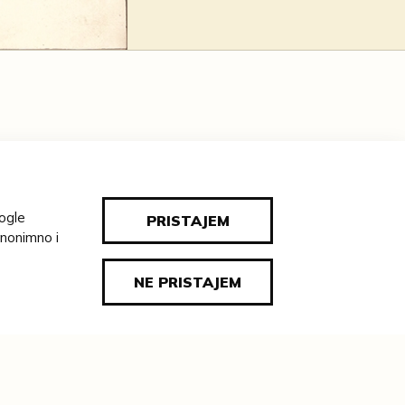
ATELJ:
borni kotor
E:
oogle
PRISTAJEM
anonimno i
g.
NE PRISTAJEM