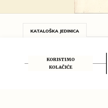
KATALOŠKA JEDINICA
Deputacija I. osječkog izbornog kotar
Adresa deputacije I. osječkog izbor
KORISTIMO
Gustavu Hilleprandu von Prandau s 
KOLAČIĆE
dužnosti saborskog zastupnika
Osijek, 16. lipnja 1874.
rukopis
HR-DAOS-476.B.M.6
Bibl.: Valpovački vlastelini Prandau-N
D. J.