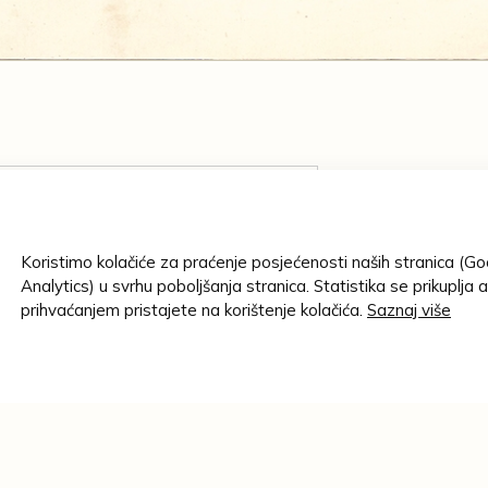
AUTOR/STVAR
I. osječki iz
a
MJESTO IZRAD
nog kotara barunu Antonu
Koristimo kolačiće za praćenje posjećenosti naših stranica (G
Osijek
molbom za ostanak na
Analytics) u svrhu poboljšanja stranica. Statistika se prikuplja 
GODINA:
prihvaćanjem pristajete na korištenje kolačića.
Saznaj više
16.06.1874. 
MATERIJAL:
papir
TEHNIKA:
ormann : katalog izložbe, 2018.
rukopis