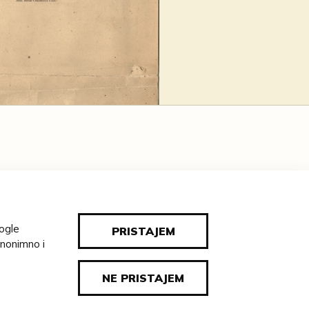
ATELJ:
inara i pisaca „Concordia“ u Beču
E:
oogle
PRISTAJEM
anonimno i
g.
NE PRISTAJEM