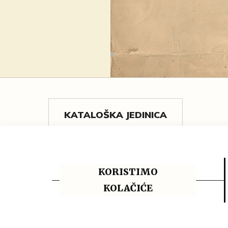
KATALOŠKA JEDINICA
Društvo novinara i pisaca „Concordia“
Diploma barunu Antonu Gustavu Hil
KORISTIMO
počasnom članstvu
KOLAČIĆE
Beč, 1. veljače 1868.
tisak
50 x 60 cm