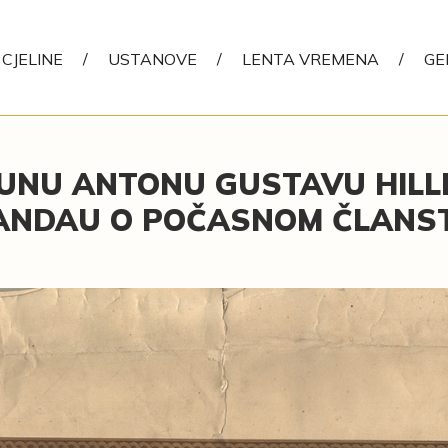
CJELINE
/
USTANOVE
/
LENTA VREMENA
/
GE
UNU ANTONU GUSTAVU HIL
ANDAU O POČASNOM ČLANS