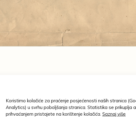
AUTOR/STVAR
Društvo nov
 u Beču
MJESTO IZRAD
leprandu von Prandau o
Koristimo kolačiće za praćenje posjećenosti naših stranica (G
Beč
Analytics) u svrhu poboljšanja stranica. Statistika se prikuplja 
prihvaćanjem pristajete na korištenje kolačića.
Saznaj više
GODINA:
01.02.1868. 
MATERIJAL: