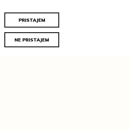
DIMENZIJE:
cjelina: visina = 155 cm;
trbuh: promjer = 55 cm
PRISTAJEM
ZBIRKA:
Umjetnički predmeti iz zbirke valpovačkih
vlastelina
NE PRISTAJEM
IMATELJ GRAĐE:
Muzej Slavonije Osijek
INVENTARNA OZNAKA:
MSO-169982
Tematske cjeline