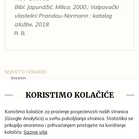
Bibl. Japundžić, Milica, 2000.; Valpovački
vlastelini Prandau-Normann : katalog
izložbe, 2018.
R. B.
MJESTO IZRADE:
Japan
GODINA:
KORISTIMO KOLAČIĆE
19. st.
MATERIJAL:
Koristimo kolačiće za praćenje posjećenosti naših stranica
boja
emajl
kamenjača
;
;
(Google Analytics) u svrhu poboljšanja stranica. Statistika se
TEHNIKA:
prikuplja anonimno i prihvaćanjem pristajete na korištenje
cakljenje
oslikavanje
pozlata
;
;
kolačića.
Saznaj više