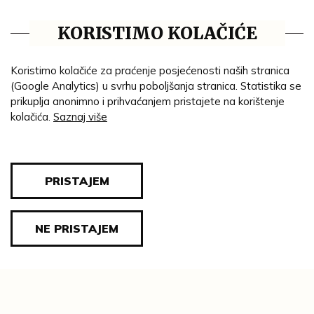
Normann : katalog izložbe, 2018.
J. N. S. / I. R.
KORISTIMO KOLAČIĆE
Koristimo kolačiće za praćenje posjećenosti naših stranica
(Google Analytics) u svrhu poboljšanja stranica. Statistika se
prikuplja anonimno i prihvaćanjem pristajete na korištenje
AUTOR/STVARATELJ:
kolačića.
Saznaj više
Rahl, Carl
GODINA:
1855. g.
PRISTAJEM
MATERIJAL:
platno
uljana boja
;
TEHNIKA:
NE PRISTAJEM
ulje na platnu
DIMENZIJE:
cjelina: visina = 63 cm; širina = 50 cm
ZBIRKA: