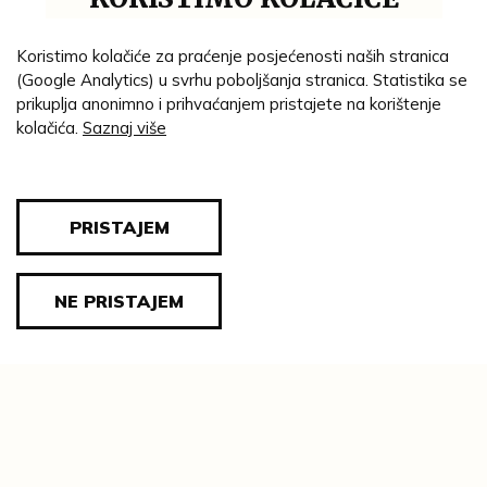
Koristimo kolačiće za praćenje posjećenosti naših stranica
AUTOR/STVARATELJ:
(Google Analytics) u svrhu poboljšanja stranica. Statistika se
Zitterer, Johann Anton
prikuplja anonimno i prihvaćanjem pristajete na korištenje
kolačića.
Saznaj više
GODINA:
oko 1809. g.
MATERIJAL:
platno
uljana boja
;
PRISTAJEM
TEHNIKA:
ulje na platnu
NE PRISTAJEM
DIMENZIJE:
cjelina: širina = 65 cm; visina = 87 cm
ZBIRKA:
Povijest likovne zbirke valpovačkih
vlastelina
IMATELJ GRAĐE: