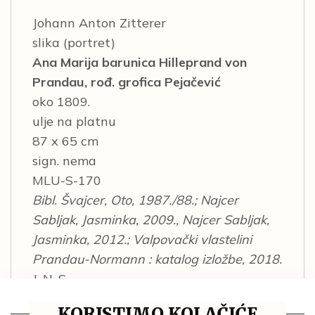
Johann Anton Zitterer
slika (portret)
Ana Marija barunica Hilleprand von
Prandau, rođ. grofica Pejačević
oko 1809.
ulje na platnu
87 x 65 cm
sign. nema
MLU-S-170
Bibl. Švajcer, Oto, 1987./88.; Najcer
Sabljak, Jasminka, 2009., Najcer Sabljak,
Jasminka, 2012.; Valpovački vlastelini
Prandau-Normann : katalog izložbe, 2018.
J. N. S.
KORISTIMO KOLAČIĆE