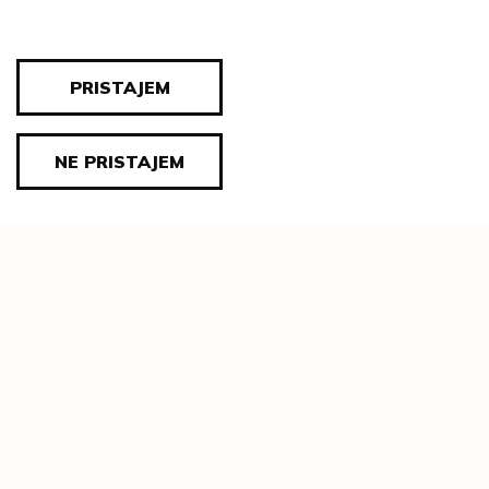
bronca
TEHNIKA:
pozlata
PRISTAJEM
DIMENZIJE:
cjelina: visina = 5 cm; širina = 4 cm
NE PRISTAJEM
ZBIRKA:
Povijest likovne zbirke valpovačkih
vlastelina
IMATELJ GRAĐE:
Moderna galerija, Zagreb
INVENTARNA OZNAKA:
MG-348