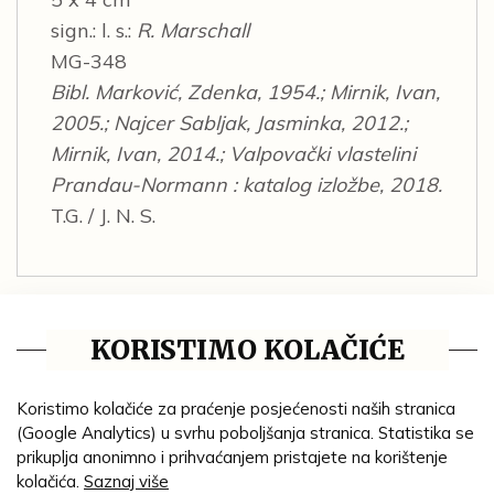
sign.: l. s.:
R. Marschall
MG-348
Bibl. Marković, Zdenka, 1954.; Mirnik, Ivan,
2005.; Najcer Sabljak, Jasminka, 2012.;
Mirnik, Ivan, 2014.; Valpovački vlastelini
Prandau-Normann : katalog izložbe, 2018.
T.G. / J. N. S.
KORISTIMO KOLAČIĆE
AUTOR/STVARATELJ:
Marschall, Rudolf
Koristimo kolačiće za praćenje posjećenosti naših stranica
GODINA:
(Google Analytics) u svrhu poboljšanja stranica. Statistika se
1905. g.
prikuplja anonimno i prihvaćanjem pristajete na korištenje
MATERIJAL:
kolačića.
Saznaj više