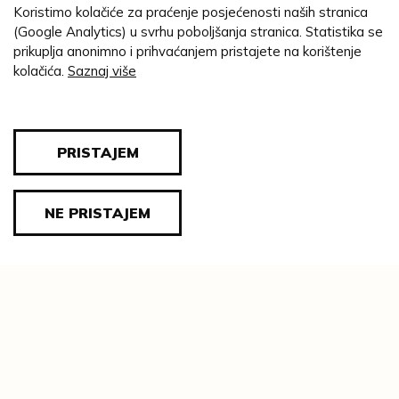
Koristimo kolačiće za praćenje posjećenosti naših stranica
AUTOR/STVARATELJ:
(Google Analytics) u svrhu poboljšanja stranica. Statistika se
Rahl, Carl
prikuplja anonimno i prihvaćanjem pristajete na korištenje
GODINA:
kolačića.
Saznaj više
1855. g.
MATERIJAL:
platno
uljana boja
;
PRISTAJEM
TEHNIKA:
ulje na platnu
NE PRISTAJEM
DIMENZIJE:
cjelina: visina = 74 cm; širina = 59 cm
ZBIRKA:
Povijest likovne zbirke valpovačkih
vlastelina
IMATELJ GRAĐE:
Moderna galerija, Zagreb
INVENTARNA OZNAKA: