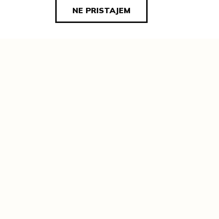
NE PRISTAJEM
.
n
koža
papir
platno
staklo
;
;
;
;
na = 45,5 cm; širina = 36 cm; debljina =
na = 52 cm; širina = 44 cm; debljina =
astelini - bibliofili, kolekcionari,
ĐE:
ovštine
OZNAKA: