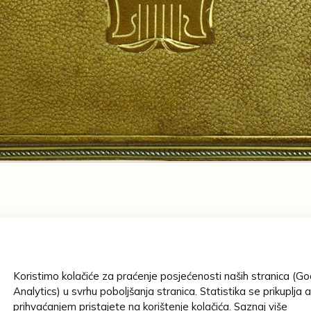
AUTOR/STVAR
Freiherr von
 mit einer, Einleitung v. dr.
Koristimo kolačiće za praćenje posjećenosti naših stranica (G
MJESTO IZRAD
rausgegeben v. Max Herzig
Beč
Beč, B
Analytics) u svrhu poboljšanja stranica. Statistika se prikuplja 
;
, [1898?]
prihvaćanjem pristajete na korištenje kolačića.
Saznaj više