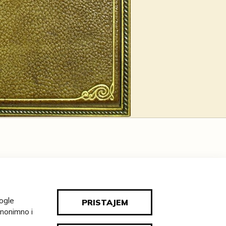
ATELJ:
 Helfert, Josef Alexander
Herzig, Max
;
oogle
E:
PRISTAJEM
udimpešta, Leipzig
anonimno i