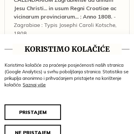
Jesu Christi... in usum Regni Croatiae ac
vicinarum provinciarum... : Anno 1808.
-
Zagrabiae : Typis Josephi Caroli Kotsche,
1808.
MSO-Inv. Br. Normann: 3238, sign. D
KORISTIMO KOLAČIĆE
II/10219
Na praznim stranicama kalendara brojne
Koristimo kolačiće za praćenje posjećenosti naših stranica
zabilješke i komentari.
(Google Analytics) u svrhu poboljšanja stranica. Statistika se
Bibl. Valpovački vlastelini Prandau-
prikuplja anonimno i prihvaćanjem pristajete na korištenje
Normann : katalog izložbe, 2018.
kolačića.
Saznaj više
M. V.
PRISTAJEM
NASLOV:
NE PRISTAJEM