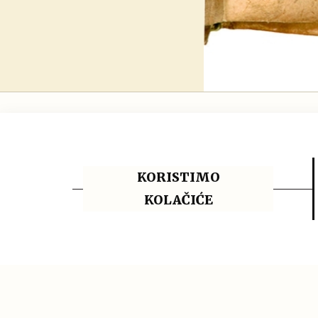
KATALOŠKA JEDINICA
KORISTIMO
BODIN, Jean
KOLAČIĆE
Io. Bodini Methodvs ad facilem histo
denuo recusa: Subiecto rerum indice
Ioannis Mareschalli, 1591.- [16], [1], 55
MSO-Inv. br. Normann: 395, sign. XIV 
Na kraju djela /10/ str. Index. Tiskars