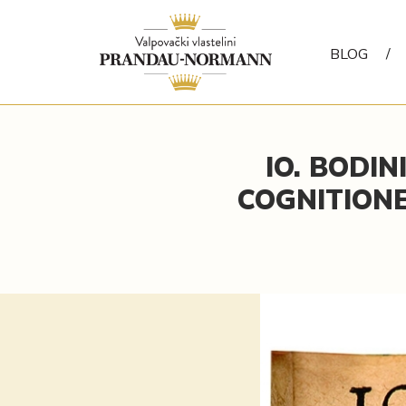
BLOG
/
IO. BODI
COGNITION