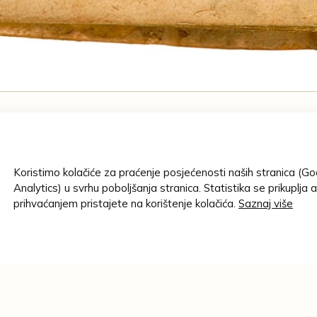
NASLOV:
Koristimo kolačiće za praćenje posjećenosti naših stranica (G
Io. Bodini 
Analytics) u svrhu poboljšanja stranica. Statistika se prikuplja 
cognitionem
prihvaćanjem pristajete na korištenje kolačića.
Saznaj više
riarum cognitionem; Accvrate
AUTOR/STVAR
. - Lugdunensis : apud heredes
Bodin, Jean
0, [10] str. ; 16° (13 cm)
ZBIRKA
K 31
Knjižnica 
- Zbirka P
ki znak na naslovnici. Mjesto