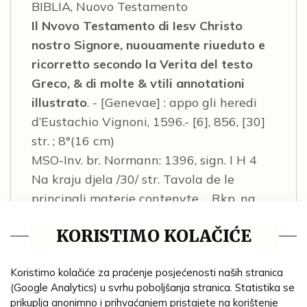
BIBLIA, Nuovo Testamento
Il Nvovo Testamento di Iesv Christo
nostro Signore, nuouamente riueduto e
ricorretto secondo la Verita del testo
Greco, & di molte & vtili annotationi
illustrato
. - [Genevae] : appo gli heredi
d’Eustachio Vignoni, 1596.- [6], 856, [30]
str. ; 8°(16 cm)
MSO-Inv. br. Normann: 1396, sign. I H 4
Na kraju djela /30/ str. Tavola de le
principali materie contenvte…. Rkp. na
naslovnici Bibliotheca Viennen… Ori : ///.
KORISTIMO KOLAČIĆE
Tiskarski znak na naslovnici. Inicijali,
vinjete. Uvez: pergameni na ljepenci.
Koristimo kolačiće za praćenje posjećenosti naših stranica
Hrbat gladak s naslovom djela u gornjem
(Google Analytics) u svrhu poboljšanja stranica. Statistika se
dijelu pojačan pergamenim rukopisnim
prikuplja anonimno i prihvaćanjem pristajete na korištenje