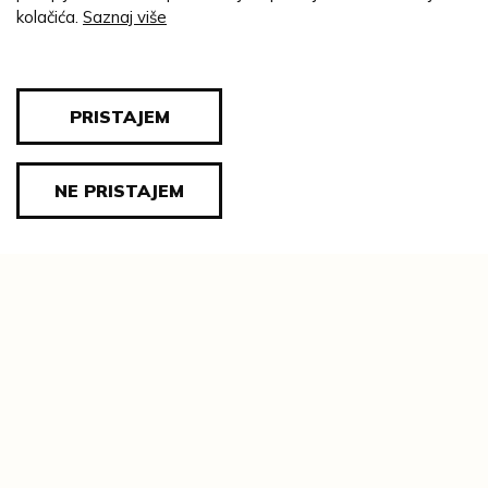
trakama.
kolačića.
Saznaj više
Bibl. Vinaj, Marina, 2006.; Valpovački
vlastelini Prandau-Normann : katalog
izložbe, 2018.
PRISTAJEM
M. V.
NE PRISTAJEM
NASLOV:
Il Nvovo Testamento di Iesv Christo nostro
Signore, nuouamente riueduto e ricorretto
secondo la Verita del testo Greco, & di
molte & vtili annotationi illustrato
AUTOR/STVARATELJ
BIBLIA, Nuovo Testamento
((sve vrste))
ZBIRKA
Knjižnica Prandau-Normann