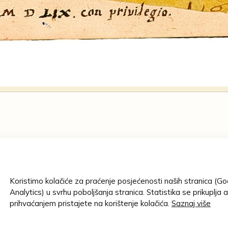
NASLOV:
De le letter
ristampate,
Koristimo kolačiće za praćenje posjećenosti naših stranica (G
 libri sette. Con nvova
AUTOR/STVAR
Analytics) u svrhu poboljšanja stranica. Statistika se prikuplja 
ligenza ricorrette
.- In Vinegia
Tolomei, Cl
prihvaćanjem pristajete na korištenje kolačića.
Saznaj više
lini, 1559 [1560].- 296 listova,
ZBIRKA
Knjižnica 