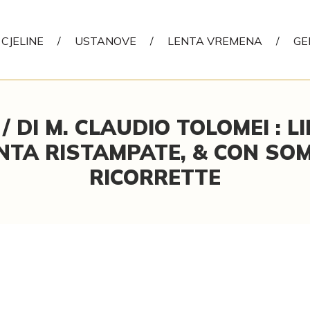
CJELINE
/
USTANOVE
/
LENTA VREMENA
/
GE
/ DI M. CLAUDIO TOLOMEI : L
TA RISTAMPATE, & CON SO
RICORRETTE