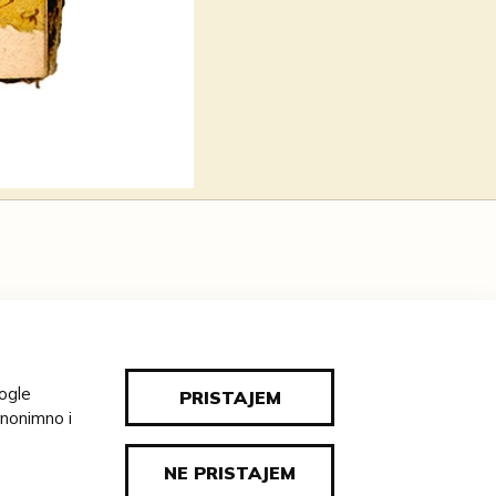
e : libri sette. Con nvova aggivnta
 & con somma diligenza ricorrette
oogle
PRISTAJEM
ATELJ
anonimno i
audio
((sve vrste))
NE PRISTAJEM
Prandau-Normann