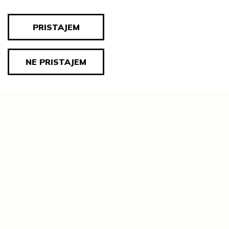
PRISTAJEM
NE PRISTAJEM
Tematske cjeline
Impresum
Ustanove
Lenta vremena
Genealogija
Tematski put
Blog