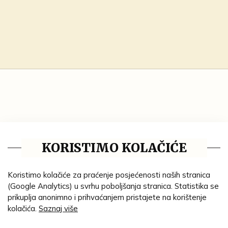
NASLOV:
Scelta di facezie, tratti, buffonerie, motti, e
KORISTIMO KOLAČIĆE
bvrle. Cauate da diuersi autori.
Nuouamente racconce, e messe insieme
ZBIRKA
Koristimo kolačiće za praćenje posjećenosti naših stranica
Knjižnica Prandau-Normann
(Google Analytics) u svrhu poboljšanja stranica. Statistika se
- Zbirka Prandau-Normann
prikuplja anonimno i prihvaćanjem pristajete na korištenje
kolačića.
Saznaj više
IMATELJ GRAĐE
Muzej Slavonije Osijek