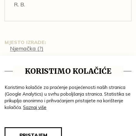
R. B.
MJESTO IZRADE:
Njemačka (?)
GODINA:
19. st.
KORISTIMO KOLAČIĆE
MATERIJAL:
hrastovina
Koristimo kolačiće za praćenje posjećenosti naših stranica
TEHNIKA:
(Google Analytics) u svrhu poboljšanja stranica. Statistika se
močenje
rezbarenje
tokarenje
;
;
prikuplja anonimno i prihvaćanjem pristajete na korištenje
kolačića.
Saznaj više
DIMENZIJE:
sjedalo: visina = 37 cm;
cjelina: visina = 75 cm; dubina = 57 cm;
širina = 42 cm
PRISTAJEM